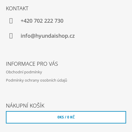
Á
KONTAKT
P
A
+420 702 222 730
T
Í
info@hyundaishop.cz
INFORMACE PRO VÁS
Obchodní podmínky
Podmínky ochrany osobních údajů
NÁKUPNÍ KOŠÍK
0
KS /
0 KČ