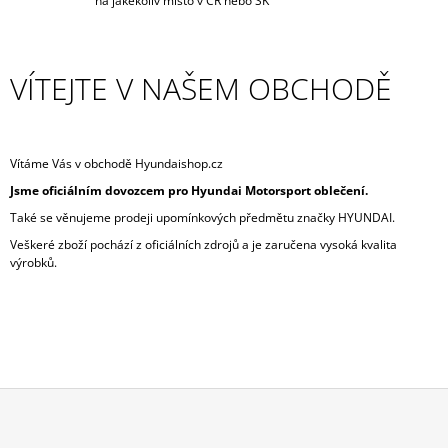
na jakékoliv místo v ČR nebo SK
VÍTEJTE V NAŠEM OBCHODĚ
Vítáme Vás v obchodě Hyundaishop.cz
Jsme oficiálním dovozcem pro Hyundai Motorsport oblečení.
Také se věnujeme prodeji upomínkových předmětu značky HYUNDAI.
Veškeré zboží pochází z oficiálních zdrojů a je zaručena vysoká kvalita
výrobků.
Z