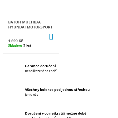
Š
J
E
E
M
E
BATOH MULTIBAG
M
HYUNDAI MOTORSPORT
PÁNSKÉ
O
DO
SOFTSHELLOVÁ
KOŠÍKU
BUNDA
1 690 Kč
B
2026
Skladem
(1 ks)
HYUNDAI
C
MOTORSPORT
3
H
790
Garance doručení
Kč
nepoškozeného zboží
O
D
Všechny kolekce pod jednou střechou
Ě
jen u nás
Doručení v co nejkratší možné době