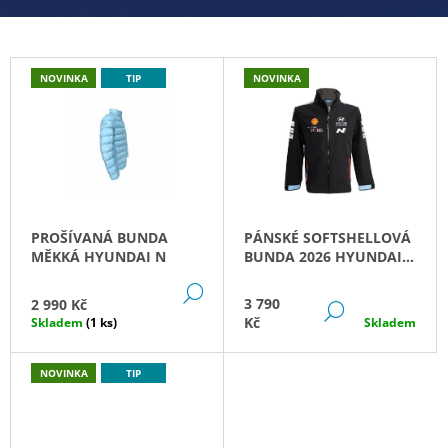
A
J
V
Í
NOVINKA
TIP
NOVINKA
T
Í
?
T
E
J
HLEDAT
PROŠÍVANÁ BUNDA
PÁNSKÉ SOFTSHELLOVÁ
MĚKKÁ HYUNDAI N
BUNDA 2026 HYUNDAI
T
MOTORSPORT
DETAIL
E
3 790
2 990 Kč
DETAIL
D
Kč
Skladem
(1 ks)
Skladem
O
V
P
O
NOVINKA
TIP
N
R
U
A
Č
U