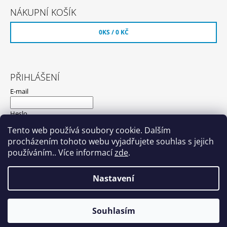
NÁKUPNÍ KOŠÍK
0
KS /
0 KČ
PŘIHLÁŠENÍ
E-mail
Heslo
Tento web používá soubory cookie. Dalším
procházením tohoto webu vyjadřujete souhlas s jejich
PŘIHLÁSIT SE
používáním.. Více informací
zde
.
Nová registrace
Zapomenuté heslo
Nastavení
© 2026 Hyundaishop.cz. Všechna práva
Vytvořil Shoptet
Souhlasím
vyhrazena.