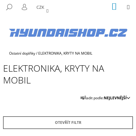
K
Přejít
NÁKUP
M
HLEDAT
CZK
na
KOŠÍK
O
PŘIHLÁŠENÍ
ZPĚT
ZPĚT
obsah
Š
Í
C
K
O
P
Domů
Ostatní doplňky
/
ELEKTRONIKA, KRYTY NA MOBIL
O
T
ELEKTRONIKA, KRYTY NA
Ř
MOBIL
E
B
Ř
U
Řadit podle:
NEJLEVNĚJŠÍ
A
J
Z
E
E
T
OTEVŘÍT FILTR
N
E
Í
N