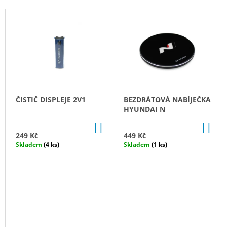
P
A
V
R
J
Ý
O
Í
P
D
T
I
U
?
S
K
P
T
R
ČISTIČ DISPLEJE 2V1
BEZDRÁTOVÁ NABÍJEČKA
Ů
O
HYUNDAI N
D
HLEDAT
DO
DO
U
KOŠÍKU
KO
249 Kč
449 Kč
K
Skladem
(4 ks)
Skladem
(1 ks)
T
D
O
Ů
P
O
R
U
Č
U