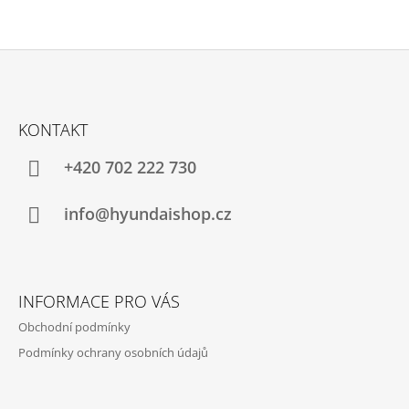
U
Z
Á
KONTAKT
P
A
+420 702 222 730
T
Í
info@hyundaishop.cz
INFORMACE PRO VÁS
Obchodní podmínky
Podmínky ochrany osobních údajů