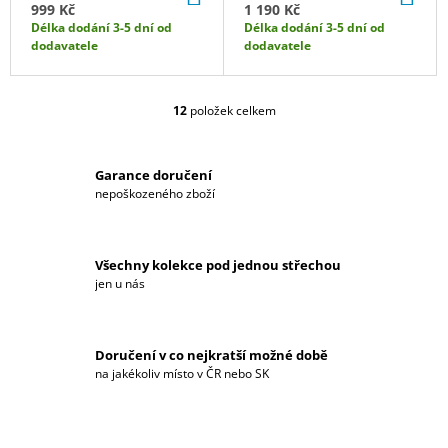
KOŠÍKU
KO
999 Kč
1 190 Kč
Délka dodání 3-5 dní od
Délka dodání 3-5 dní od
dodavatele
dodavatele
12
položek celkem
O
V
L
Á
Garance doručení
D
nepoškozeného zboží
A
C
Í
Všechny kolekce pod jednou střechou
P
jen u nás
R
V
K
Y
Doručení v co nejkratší možné době
V
na jakékoliv místo v ČR nebo SK
Ý
P
I
S