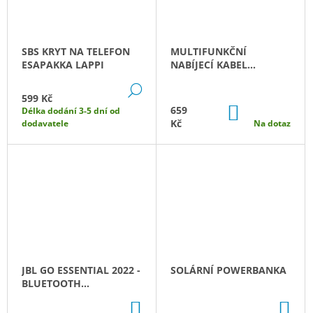
SBS KRYT NA TELEFON
MULTIFUNKČNÍ
ESAPAKKA LAPPI
NABÍJECÍ KABEL
HYUNDAI MOTORSPORT
DETAIL
599 Kč
DO
659
Délka dodání 3-5 dní od
KOŠÍKU
Kč
dodavatele
Na dotaz
JBL GO ESSENTIAL 2022 -
SOLÁRNÍ POWERBANKA
BLUETOOTH
REPRODUKTOR
DO
DO