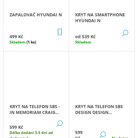
J
E
ZAPALOVAČ HYUNDAI N
KRYT NA SMARTPHONE
M
HYUNDAI N
E
DO
DE
KOŠÍKU
499 Kč
od
539 Kč
BATOH
HYUNDAI
Skladem
(1 ks)
Skladem
N
1
799
Kč
KRYT NA TELEFON SBS -
KRYT NA TELEFON SBS
IN MEMORIAM CRAIG
DESIGN DESIGN
BREEN
MOTORSPORT
DETAIL
599 Kč
599
Délka dodání 3-5 dní od
DETAIL