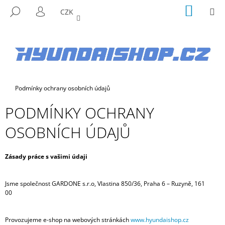
K
Přejít
NÁKUP
M
HLEDAT
CZK
na
KOŠÍK
O
PŘIHLÁŠENÍ
ZPĚT
ZPĚT
obsah
Š
Í
C
K
O
P
Domů
Podmínky ochrany osobních údajů
O
T
PODMÍNKY OCHRANY
Ř
OSOBNÍCH ÚDAJŮ
E
B
U
Zásady práce s vašimi údaji
J
E
Jsme společnost GARDONE s.r.o, Vlastina 850/36, Praha 6 – Ruzyně, 161
00
T
E
Provozujeme e-shop na webových stránkách
www.hyundaishop.cz
N