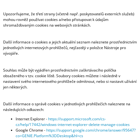
Upozorňujeme, že třetí strany (včetně např. poskytovatelů externích služeb)
mohou rovněž používat cookies a/nebo přistupovat k údajům
shromažďovaným cookies na webových stránkách.
Další informace o cookies a jejich aktuální seznam naleznete prostřednictvím
jednotlivých internetových prohlížečů, nejčastěji v položce Nástroje pro
vývojáře.
Souhlas může být vyjádřen prostřednictvím zaškrtávacího políčka
obsaženého v tzv. cookie liště. Soubory cookies můžete i následně v
nastavení svého internetového prohlížeče odmítnout, nebo si nastavit užívání
jen některých.
Další informace o správě cookies v jednotlivých prohlížečích naleznete na
následujících odkazech:
Internet Explorer -
https://support.microsoft.com/cs-
cz/help/17442/windows-internet-explorer-delete-manage-cookies
Google Chrome -
https://support.google.com/chrome/answer/95647?
co=GENIE.Platform%3DDesktop&hl=cs