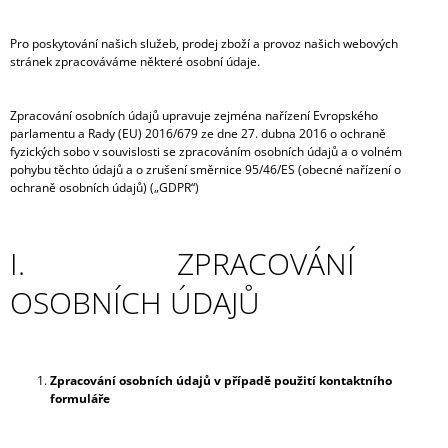
A
J
Pro poskytování našich služeb, prodej zboží a provoz našich webových
stránek zpracováváme některé osobní údaje.
Í
T
Zpracování osobních údajů upravuje zejména nařízení Evropského
?
parlamentu a Rady (EU) 2016/679 ze dne 27. dubna 2016 o ochraně
fyzických sobo v souvislosti se zpracováním osobních údajů a o volném
pohybu těchto údajů a o zrušení směrnice 95/46/ES (obecné nařízení o
ochraně osobních údajů) („GDPR“)
HLEDAT
I. ZPRACOVÁNÍ
OSOBNÍCH ÚDAJŮ
D
O
P
O
Zpracování osobních údajů v případě použití kontaktního
R
formuláře
U
Č
U