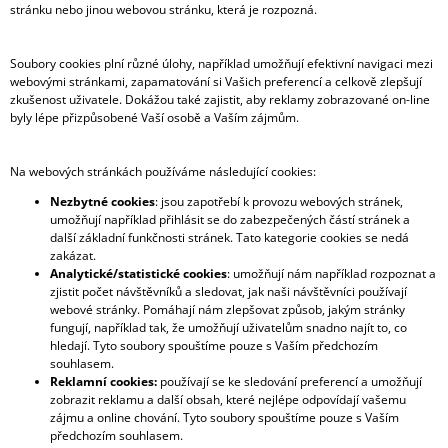
stránku nebo jinou webovou stránku, která je rozpozná.
Soubory cookies plní různé úlohy, například umožňují efektivní navigaci mezi
webovými stránkami, zapamatování si Vašich preferencí a celkově zlepšují
zkušenost uživatele. Dokážou také zajistit, aby reklamy zobrazované on-line
byly lépe přizpůsobené Vaší osobě a Vaším zájmům.
Na webových stránkách používáme následující cookies:
Nezbytné cookies
: jsou zapotřebí k provozu webových stránek,
umožňují například přihlásit se do zabezpečených částí stránek a
další základní funkčnosti stránek. Tato kategorie cookies se nedá
zakázat.
Analytické/statistické cookies
: umožňují nám například rozpoznat a
zjistit počet návštěvníků a sledovat, jak naši návštěvníci používají
webové stránky. Pomáhají nám zlepšovat způsob, jakým stránky
fungují, například tak, že umožňují uživatelům snadno najít to, co
hledají. Tyto soubory spouštíme pouze s Vaším předchozím
souhlasem.
Reklamní cookies:
používají se ke sledování preferencí a umožňují
zobrazit reklamu a další obsah, které nejlépe odpovídají vašemu
zájmu a online chování. Tyto soubory spouštíme pouze s Vaším
předchozím souhlasem.