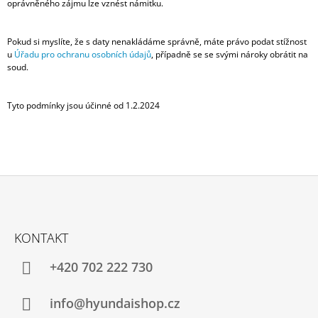
oprávněného zájmu lze vznést námitku.
Pokud si myslíte, že s daty nenakládáme správně, máte právo podat stížnost
u
Úřadu pro ochranu osobních údajů
, případně se se svými nároky obrátit na
soud.
Tyto podmínky jsou účinné od 1.2.2024
Z
Á
KONTAKT
P
A
+420 702 222 730
T
Í
info@hyundaishop.cz