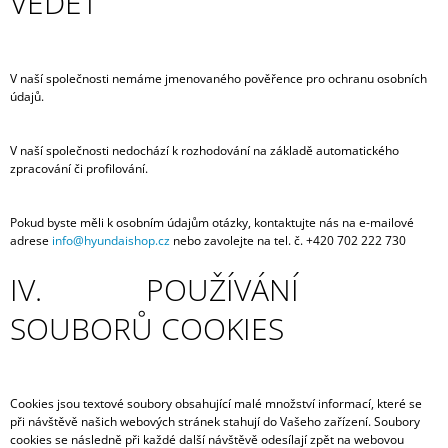
VĚDĚT
V naší společnosti nemáme jmenovaného pověřence pro ochranu osobních
údajů.
V naší společnosti nedochází k rozhodování na základě automatického
zpracování či profilování.
Pokud byste měli k osobním údajům otázky, kontaktujte nás na e-mailové
adrese
info@hyundaishop.cz
nebo zavolejte na tel. č. +420 702 222 730
IV. POUŽÍVÁNÍ
SOUBORŮ COOKIES
Cookies jsou textové soubory obsahující malé množství informací, které se
při návštěvě našich webových stránek stahují do Vašeho zařízení. Soubory
cookies se následně při každé další návštěvě odesílají zpět na webovou