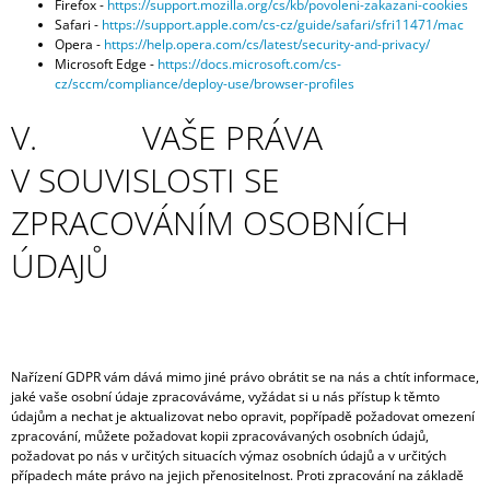
Firefox -
https://support.mozilla.org/cs/kb/povoleni-zakazani-cookies
Safari -
https://support.apple.com/cs-cz/guide/safari/sfri11471/mac
Opera -
https://help.opera.com/cs/latest/security-and-privacy/
Microsoft Edge -
https://docs.microsoft.com/cs-
cz/sccm/compliance/deploy-use/browser-profiles
V. VAŠE PRÁVA
V SOUVISLOSTI SE
ZPRACOVÁNÍM OSOBNÍCH
ÚDAJŮ
Nařízení GDPR vám dává mimo jiné právo obrátit se na nás a chtít informace,
jaké vaše osobní údaje zpracováváme, vyžádat si u nás přístup k těmto
údajům a nechat je aktualizovat nebo opravit, popřípadě požadovat omezení
zpracování, můžete požadovat kopii zpracovávaných osobních údajů,
požadovat po nás v určitých situacích výmaz osobních údajů a v určitých
případech máte právo na jejich přenositelnost. Proti zpracování na základě