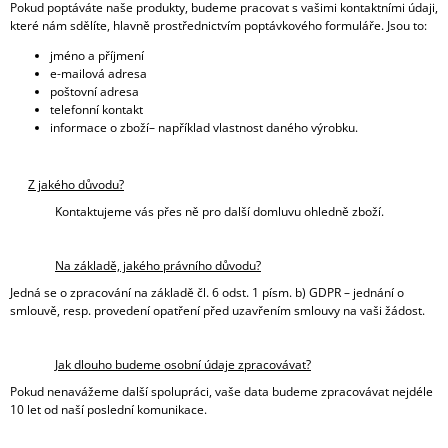
Pokud poptáváte naše produkty, budeme pracovat s vašimi kontaktními údaji,
J
které nám sdělíte, hlavně prostřednictvím poptávkového formuláře. Jsou to:
E
M
jméno a příjmení
E
e-mailová adresa
poštovní adresa
telefonní kontakt
DÁMSKÁ
informace o zboží– například vlastnost daného výrobku
.
MIKINA
HYUNDAI
MOTORSPORT
Z jakého důvodu?
2
590
Kontaktujeme vás přes ně pro další domluvu ohledně zboží.
Kč
Na základě, jakého právního důvodu?
Jedná se o zpracování na základě čl. 6 odst. 1 písm. b) GDPR – jednání o
smlouvě, resp. provedení opatření před uzavřením smlouvy na vaši žádost.
Jak dlouho budeme osobní údaje zpracovávat?
Pokud nenavážeme další spolupráci, vaše data budeme zpracovávat nejdéle
10 let od naší poslední komunikace.