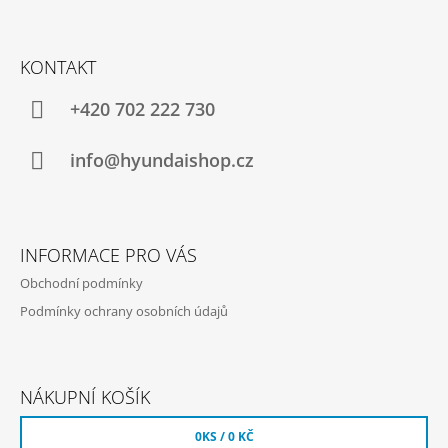
J
Z
E
Á
M
KONTAKT
E
P
A
+420 702 222 730
PÁNSKÉ
T
SOFTSHELLOVÁ
BUNDA
Í
info@hyundaishop.cz
2026
HYUNDAI
MOTORSPORT
3
790
INFORMACE PRO VÁS
Kč
Obchodní podmínky
Podmínky ochrany osobních údajů
NÁKUPNÍ KOŠÍK
0
KS /
0 KČ