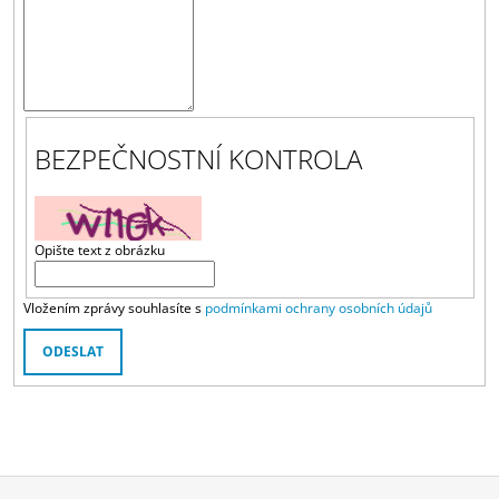
A
J
Í
T
?
BEZPEČNOSTNÍ KONTROLA
Opište text z obrázku
HLEDAT
Vložením zprávy souhlasíte s
podmínkami ochrany osobních údajů
D
ODESLAT
O
P
O
R
U
Č
U