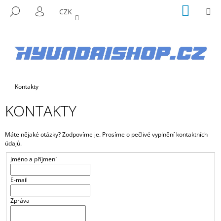
K
Přejít
NÁKUP
M
HLEDAT
CZK
na
KOŠÍK
O
PŘIHLÁŠENÍ
ZPĚT
ZPĚT
obsah
Š
Í
C
K
O
P
Domů
Kontakty
O
T
KONTAKTY
Ř
E
Máte nějaké otázky? Zodpovíme je. Prosíme o pečlivé vyplnění kontaktních
B
údajů.
U
Jméno a příjmení
J
E
E-mail
T
Zpráva
E
N