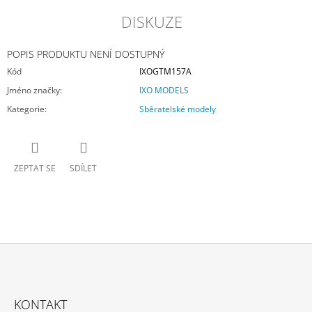
DISKUZE
POPIS PRODUKTU NENÍ DOSTUPNÝ
Kód
IXOGTM157A
Jméno značky
:
IXO MODELS
Kategorie
:
Sběratelské modely
ZEPTAT SE
SDÍLET
Z
Á
KONTAKT