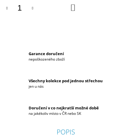
J
DO
KOŠÍKU
E
M
E
BATOH
HYUNDAI
N
Garance doručení
1
799
nepoškozeného zboží
Kč
Všechny kolekce pod jednou střechou
jen u nás
Doručení v co nejkratší možné době
na jakékoliv místo v ČR nebo SK
POPIS