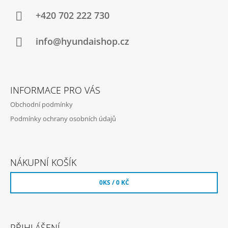
P
A
+420 702 222 730
T
Í
info@hyundaishop.cz
INFORMACE PRO VÁS
Obchodní podmínky
Podmínky ochrany osobních údajů
NÁKUPNÍ KOŠÍK
0
KS /
0 KČ
PŘIHLÁŠENÍ