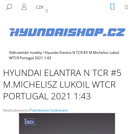
K
Přejít
NÁKUP
M
HLEDAT
CZK
na
KOŠÍK
O
PŘIHLÁŠENÍ
ZPĚT
ZPĚT
obsah
Š
Í
C
K
O
P
Domů
Sběratelské modely
/
Hyundai Elantra N TCR #5 M.Michelisz Lukoil
O
WTCR Portugal 2021 1:43
T
HYUNDAI ELANTRA N TCR #5
Ř
E
M.MICHELISZ LUKOIL WTCR
B
PORTUGAL 2021 1:43
U
J
E
Průměrné
Neohodnoceno
Podrobnosti hodnocení
hodnocení
T
produktu
E
je
N
0,0