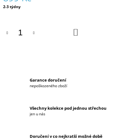
J
Měrná
2-3 týdny
E
cena:
M
E
DO
KOŠÍKU
DÁMSKÁ
MIKINA
HYUNDAI
MOTORSPORT
2
590
Kč
Garance doručení
nepoškozeného zboží
Všechny kolekce pod jednou střechou
jen u nás
Doručení v co nejkratší možné době