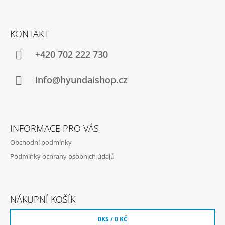
Z
Á
KONTAKT
P
A
+420 702 222 730
T
Í
info@hyundaishop.cz
INFORMACE PRO VÁS
Obchodní podmínky
Podmínky ochrany osobních údajů
NÁKUPNÍ KOŠÍK
0
KS /
0 KČ