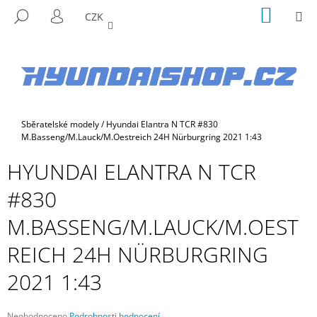
K
Přejít
NÁKUP
M
HLEDAT
CZK
na
KOŠÍK
O
PŘIHLÁŠENÍ
ZPĚT
ZPĚT
obsah
Š
Í
C
K
O
P
Domů
Sběratelské modely
/
Hyundai Elantra N TCR #830
O
M.Basseng/M.Lauck/M.Oestreich 24H Nürburgring 2021 1:43
T
HYUNDAI ELANTRA N TCR
Ř
E
#830
B
M.BASSENG/M.LAUCK/M.OEST
U
J
REICH 24H NÜRBURGRING
E
2021 1:43
T
E
N
Průměrné
Neohodnoceno
Podrobnosti hodnocení