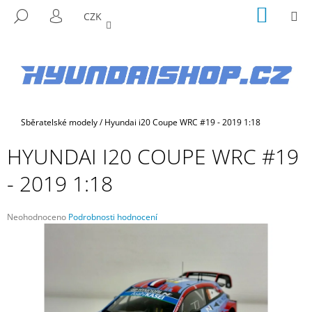
K
Přejít
NÁKUP
M
HLEDAT
CZK
na
KOŠÍK
O
PŘIHLÁŠENÍ
ZPĚT
ZPĚT
obsah
Š
Í
C
K
O
P
Domů
Sběratelské modely
/
Hyundai i20 Coupe WRC #19 - 2019 1:18
O
T
HYUNDAI I20 COUPE WRC #19
Ř
- 2019 1:18
E
B
U
Průměrné
Neohodnoceno
Podrobnosti hodnocení
hodnocení
J
produktu
E
je
0,0
T
z
E
5
hvězdiček.
N