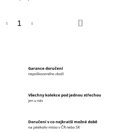
cena:
J
E
M
DO
E
KOŠÍKU
BATOH
HYUNDAI
N
1
799
Kč
Garance doručení
nepoškozeného zboží
Všechny kolekce pod jednou střechou
jen u nás
Doručení v co nejkratší možné době
na jakékoliv místo v ČR nebo SK