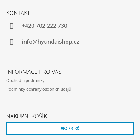
Z
Á
KONTAKT
P
A
+420 702 222 730
T
Í
info@hyundaishop.cz
INFORMACE PRO VÁS
Obchodní podmínky
Podmínky ochrany osobních údajů
NÁKUPNÍ KOŠÍK
0
KS /
0 KČ