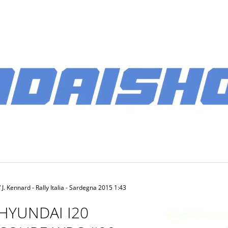
CO POTŘEBUJETE NAJÍT?
HLEDAT
DOPORUČUJEME
. Kennard - Rally Italia - Sardegna 2015 1:43
HYUNDAI I20
PÁNSKÉ SOFTSHELLOVÁ BUNDA 2026
BATOH MULTIB