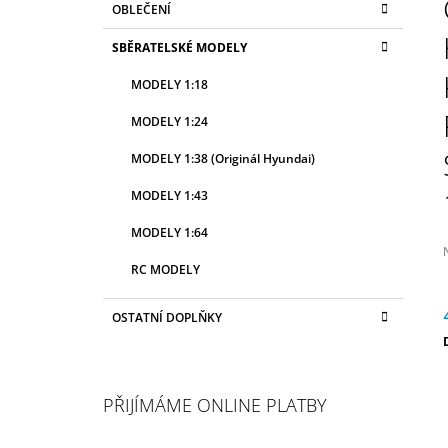
OBLEČENÍ
2 990 Kč
T
A
kategorie
T
R
SBĚRATELSKÉ MODELY
E
A
G
MODELY 1:18
N
O
R
N
MODELY 1:24
I
Í
E
MODELY 1:38 (Originál Hyundai)
P
A
MODELY 1:43
N
MODELY 1:64
E
RC MODELY
L
j
OSTATNÍ DOPLŇKY
0
z
c
h
PŘIJÍMÁME ONLINE PLATBY