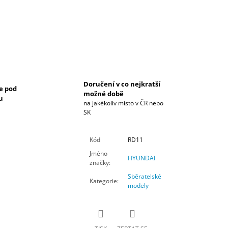
Doručení v co nejkratší
e pod
možné době
u
na jakékoliv místo v ČR nebo
SK
Kód
RD11
Jméno
HYUNDAI
značky
:
Sběratelské
Kategorie
:
modely