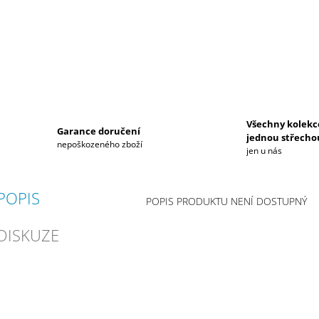
Všechny kolekc
Garance doručení
jednou střecho
nepoškozeného zboží
jen u nás
POPIS
POPIS PRODUKTU NENÍ DOSTUPNÝ
DISKUZE