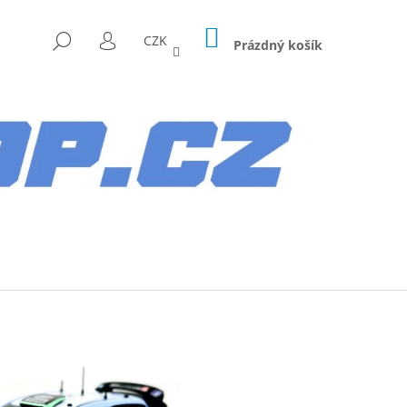
NÁKUPNÍ
HLEDAT
CZK
KOŠÍK
Prázdný košík
PŘIHLÁŠENÍ
Následující
AG HYUNDAI