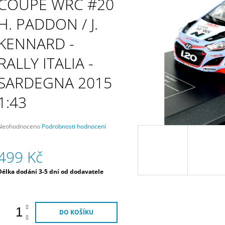
COUPE WRC #20
HYUNDAI MOTORSPORT
MOTORSPORT
3 790 Kč
1 690 Kč
H. PADDON / J.
KENNARD -
RALLY ITALIA -
SARDEGNA 2015
1:43
Průměrné
Neohodnoceno
Podrobnosti hodnocení
hodnocení
produktu
499 Kč
e
,0
Měrná
Délka dodání 3-5 dní od dodavatele
5
ena:
vězdiček.
DO KOŠÍKU