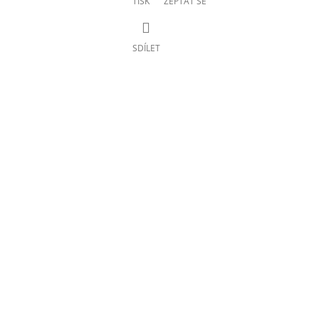
TISK
ZEPTAT SE
SDÍLET