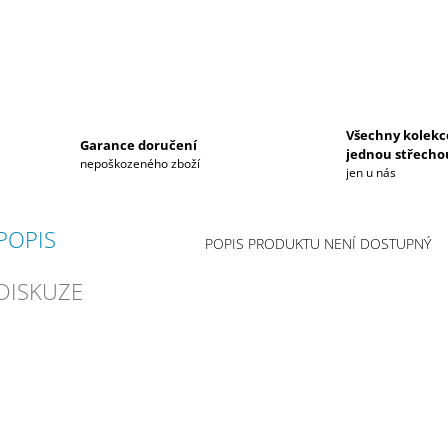
Všechny kolekc
Garance doručení
jednou střecho
nepoškozeného zboží
jen u nás
POPIS
POPIS PRODUKTU NENÍ DOSTUPNÝ
DISKUZE