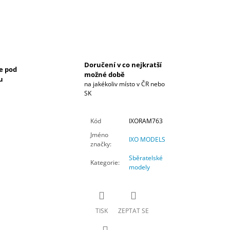
Doručení v co nejkratší
e pod
možné době
u
na jakékoliv místo v ČR nebo
SK
Kód
IXORAM763
Jméno
IXO MODELS
značky
:
Sběratelské
Kategorie
:
modely
TISK
ZEPTAT SE