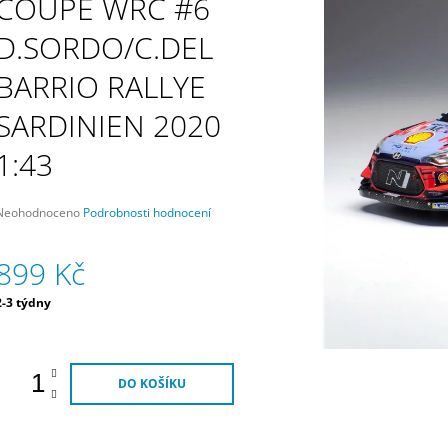
COUPE WRC #6
HYUNDAI MOTORSPORT
MOTORSPORT
3 790 Kč
1 690 Kč
D.SORDO/C.DEL
BARRIO RALLYE
SARDINIEN 2020
1:43
Průměrné
Neohodnoceno
Podrobnosti hodnocení
hodnocení
produktu
899 Kč
e
,0
Měrná
2-3 týdny
5
ena:
vězdiček.
DO KOŠÍKU