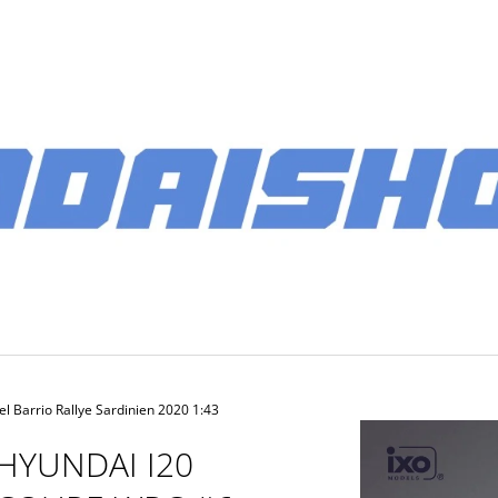
CO POTŘEBUJETE NAJÍT?
HLEDAT
DOPORUČUJEME
 Barrio Rallye Sardinien 2020 1:43
HYUNDAI I20
PÁNSKÉ SOFTSHELLOVÁ BUNDA 2026
BATOH MULTIB