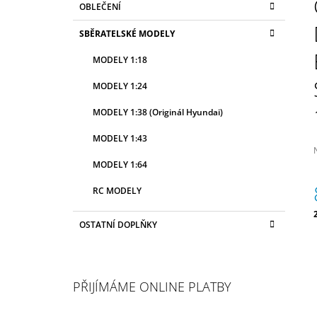
OBLEČENÍ
2 990 Kč
T
A
kategorie
T
R
SBĚRATELSKÉ MODELY
E
A
G
MODELY 1:18
N
O
R
N
MODELY 1:24
I
Í
E
MODELY 1:38 (Originál Hyundai)
P
A
MODELY 1:43
N
MODELY 1:64
E
j
RC MODELY
L
0
z
OSTATNÍ DOPLŇKY
c
h
PŘIJÍMÁME ONLINE PLATBY