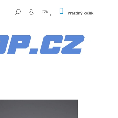
NÁKUPNÍ
HLEDAT
CZK
KOŠÍK
Prázdný košík
PŘIHLÁŠENÍ
Následující
AG HYUNDAI