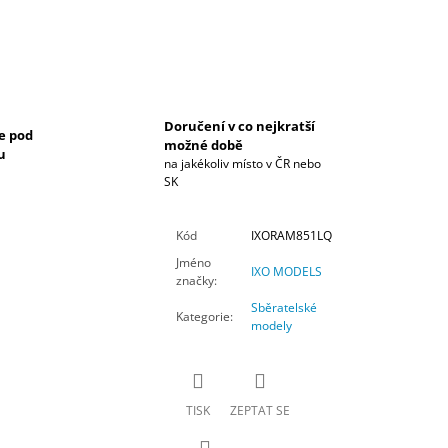
Doručení v co nejkratší
e pod
možné době
u
na jakékoliv místo v ČR nebo
SK
Kód
IXORAM851LQ
Jméno
IXO MODELS
značky
:
Sběratelské
Kategorie
:
modely
TISK
ZEPTAT SE