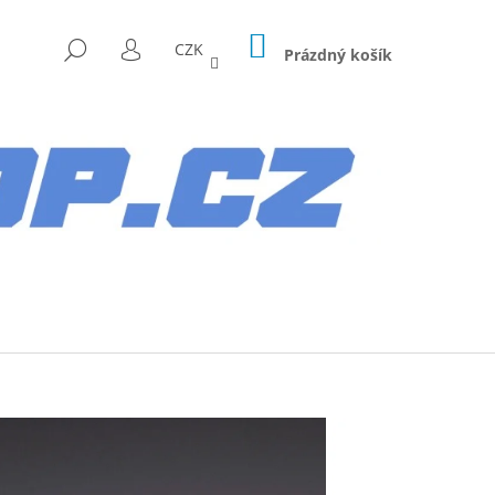
NÁKUPNÍ
HLEDAT
CZK
KOŠÍK
Prázdný košík
PŘIHLÁŠENÍ
Následující
AG HYUNDAI