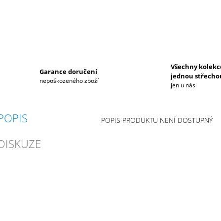
Všechny kolekc
Garance doručení
jednou střecho
nepoškozeného zboží
jen u nás
POPIS
POPIS PRODUKTU NENÍ DOSTUPNÝ
DISKUZE