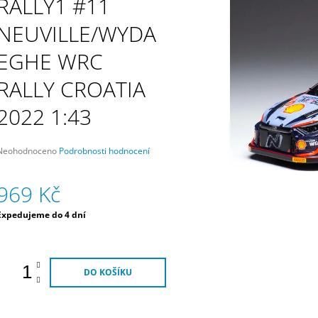
RALLY1 #11
HYUNDAI MOTORSPORT
MOTORSPORT
3 790 Kč
1 690 Kč
NEUVILLE/WYDA
EGHE WRC
RALLY CROATIA
2022 1:43
Průměrné
Neohodnoceno
Podrobnosti hodnocení
hodnocení
produktu
969 Kč
e
,0
Měrná
Expedujeme do 4 dní
5
ena:
vězdiček.
DO KOŠÍKU