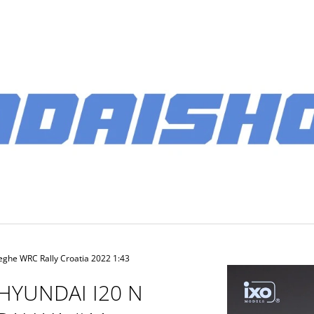
CO POTŘEBUJETE NAJÍT?
HLEDAT
DOPORUČUJEME
eghe WRC Rally Croatia 2022 1:43
HYUNDAI I20 N
PÁNSKÉ SOFTSHELLOVÁ BUNDA 2026
BATOH MULTIB