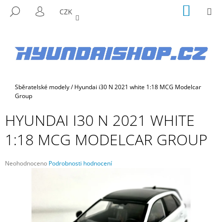
K
Přejít
NÁKUP
M
HLEDAT
CZK
na
KOŠÍK
O
PŘIHLÁŠENÍ
ZPĚT
ZPĚT
obsah
Š
Í
C
K
O
P
Domů
Sběratelské modely
/
Hyundai i30 N 2021 white 1:18 MCG Modelcar
O
Group
T
HYUNDAI I30 N 2021 WHITE
Ř
E
1:18 MCG MODELCAR GROUP
B
U
Průměrné
Neohodnoceno
Podrobnosti hodnocení
J
hodnocení
E
produktu
je
T
0,0
E
z
5
N