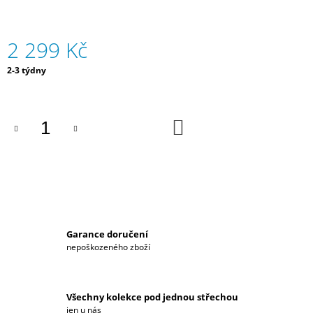
J
E
M
2 299 Kč
E
Měrná
2-3 týdny
cena:
DÁMSKÁ
MIKINA
HYUNDAI
MOTORSPORT
DO
KOŠÍKU
2
590
Kč
Garance doručení
nepoškozeného zboží
Všechny kolekce pod jednou střechou
jen u nás