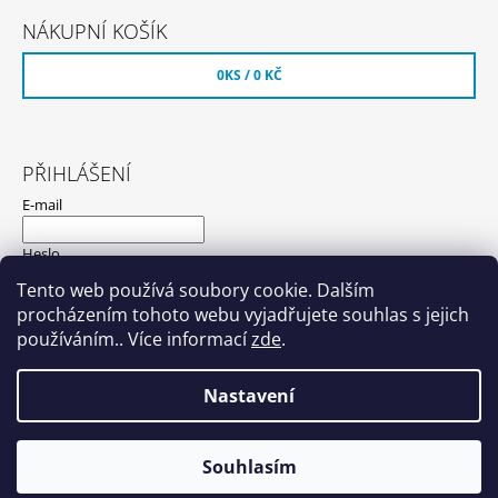
NÁKUPNÍ KOŠÍK
0
KS /
0 KČ
PŘIHLÁŠENÍ
E-mail
Heslo
Tento web používá soubory cookie. Dalším
procházením tohoto webu vyjadřujete souhlas s jejich
PŘIHLÁSIT SE
používáním.. Více informací
zde
.
Nová registrace
Zapomenuté heslo
Nastavení
© 2026 Hyundaishop.cz. Všechna práva
Vytvořil Shoptet
Souhlasím
vyhrazena.