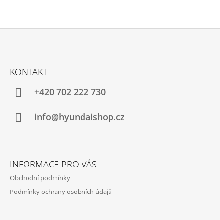
Z
Á
KONTAKT
P
A
+420 702 222 730
T
Í
info@hyundaishop.cz
INFORMACE PRO VÁS
Obchodní podmínky
Podmínky ochrany osobních údajů