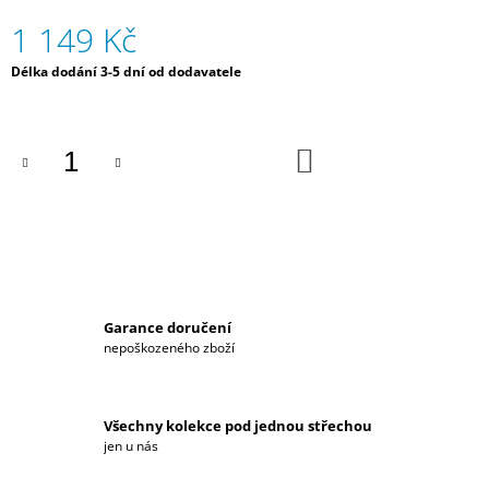
J
1 149 Kč
E
M
Měrná
Délka dodání 3-5 dní od dodavatele
E
cena:
PÁNSKÁ
MIKINA
DO
HYUNDAI
KOŠÍKU
MOTORSPORT
2
599
Kč
Garance doručení
nepoškozeného zboží
Všechny kolekce pod jednou střechou
jen u nás