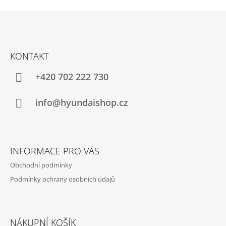
Z
Á
KONTAKT
P
A
+420 702 222 730
T
Í
info@hyundaishop.cz
INFORMACE PRO VÁS
Obchodní podmínky
Podmínky ochrany osobních údajů
NÁKUPNÍ KOŠÍK