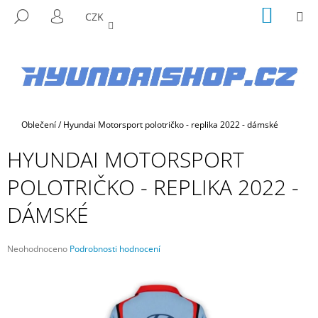
K
Přejít
NÁKUP
M
HLEDAT
CZK
na
KOŠÍK
O
PŘIHLÁŠENÍ
ZPĚT
ZPĚT
obsah
Š
Í
C
K
O
P
Domů
Oblečení
/
Hyundai Motorsport polotričko - replika 2022 - dámské
O
T
HYUNDAI MOTORSPORT
Ř
POLOTRIČKO - REPLIKA 2022 -
E
B
DÁMSKÉ
U
J
Průměrné
Neohodnoceno
Podrobnosti hodnocení
E
hodnocení
produktu
T
je
E
0,0
N
z