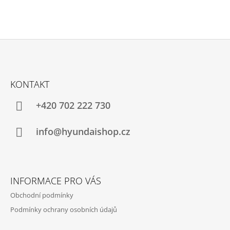
Z
Á
KONTAKT
P
A
+420 702 222 730
T
Í
info@hyundaishop.cz
INFORMACE PRO VÁS
Obchodní podmínky
Podmínky ochrany osobních údajů