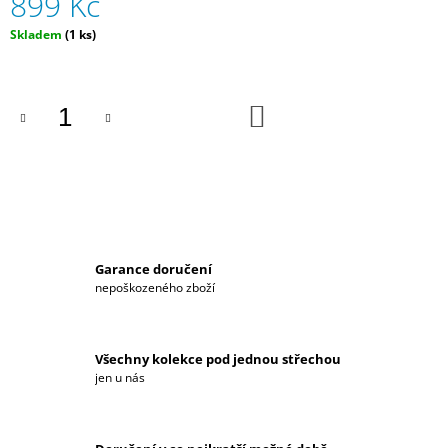
899 Kč
J
Měrná
E
Skladem
(1 ks)
cena:
M
E
DO
PÁNSKÁ
KOŠÍKU
MIKINA
HYUNDAI
MOTORSPORT
2
599
Kč
Garance doručení
nepoškozeného zboží
Všechny kolekce pod jednou střechou
jen u nás