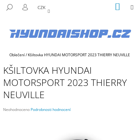
K
Přejít
NÁKUP
M
HLEDAT
CZK
na
KOŠÍK
O
PŘIHLÁŠENÍ
ZPĚT
ZPĚT
obsah
Š
Í
C
K
O
P
Domů
Oblečení
/
Kšiltovka HYUNDAI MOTORSPORT 2023 THIERRY NEUVILLE
O
T
KŠILTOVKA HYUNDAI
Ř
MOTORSPORT 2023 THIERRY
E
B
NEUVILLE
U
J
Průměrné
Neohodnoceno
Podrobnosti hodnocení
E
hodnocení
produktu
T
je
E
0,0
N
z