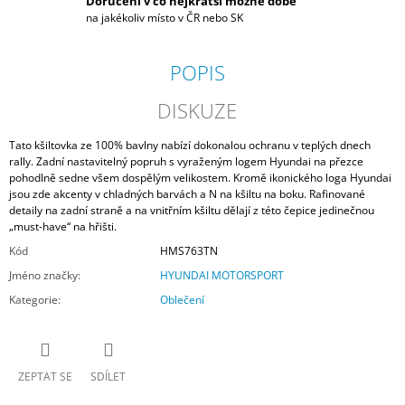
Doručení v co nejkratší možné době
na jakékoliv místo v ČR nebo SK
POPIS
DISKUZE
Tato kšiltovka ze 100% bavlny nabízí dokonalou ochranu v teplých dnech
rally. Zadní nastavitelný popruh s vyraženým logem Hyundai na přezce
pohodlně sedne všem dospělým velikostem. Kromě ikonického loga Hyundai
jsou zde akcenty v chladných barvách a N na kšiltu na boku. Rafinované
detaily na zadní straně a na vnitřním kšiltu dělají z této čepice jedinečnou
„must-have“ na hřišti.
Kód
HMS763TN
Jméno značky
:
HYUNDAI MOTORSPORT
Kategorie
:
Oblečení
ZEPTAT SE
SDÍLET