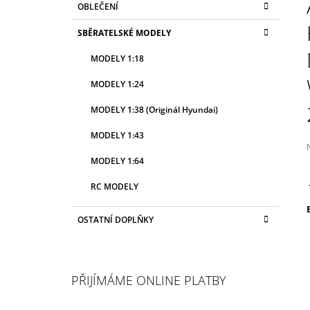
OBLEČENÍ
2 990 Kč
T
A
kategorie
T
R
SBĚRATELSKÉ MODELY
E
A
G
MODELY 1:18
N
O
R
N
MODELY 1:24
I
Í
E
MODELY 1:38 (Originál Hyundai)
P
A
MODELY 1:43
N
MODELY 1:64
E
j
RC MODELY
L
0
z
OSTATNÍ DOPLŇKY
c
h
PŘIJÍMÁME ONLINE PLATBY