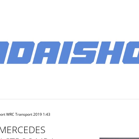
CO POTŘEBUJETE NAJÍT?
HLEDAT
DOPORUČUJEME
ort WRC Transport 2019 1:43
MERCEDES
PÁNSKÉ SOFTSHELLOVÁ BUNDA 2026
BATOH MULTIB