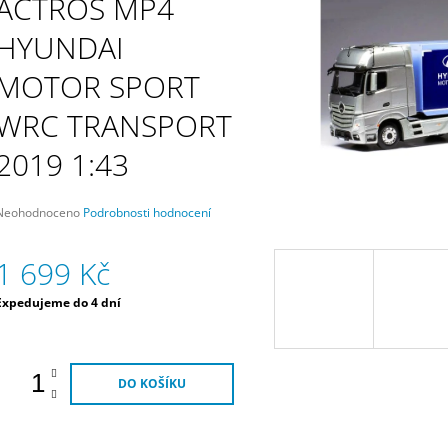
ACTROS MP4
HYUNDAI MOTORSPORT
MOTORSPORT
3 790 Kč
1 690 Kč
HYUNDAI
MOTOR SPORT
WRC TRANSPORT
2019 1:43
Průměrné
Neohodnoceno
Podrobnosti hodnocení
hodnocení
produktu
1 699 Kč
e
,0
Měrná
Expedujeme do 4 dní
5
ena:
vězdiček.
DO KOŠÍKU