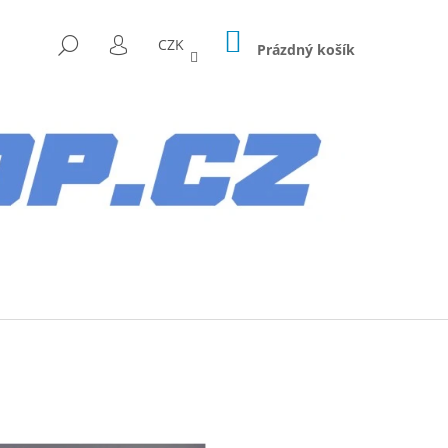
NÁKUPNÍ
HLEDAT
CZK
KOŠÍK
Prázdný košík
PŘIHLÁŠENÍ
Následující
AG HYUNDAI