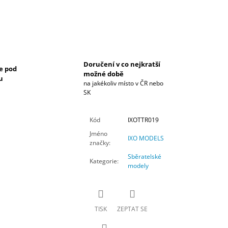
Doručení v co nejkratší
e pod
možné době
u
na jakékoliv místo v ČR nebo
SK
Kód
IXOTTR019
Jméno
IXO MODELS
značky
:
Sběratelské
Kategorie
:
modely
TISK
ZEPTAT SE