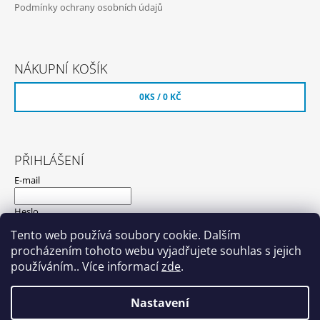
Podmínky ochrany osobních údajů
NÁKUPNÍ KOŠÍK
0
KS /
0 KČ
PŘIHLÁŠENÍ
E-mail
Heslo
Tento web používá soubory cookie. Dalším
procházením tohoto webu vyjadřujete souhlas s jejich
PŘIHLÁSIT SE
používáním.. Více informací
zde
.
Nová registrace
Zapomenuté heslo
Nastavení