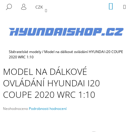
K
Přejít
NÁKUP
M
HLEDAT
CZK
na
KOŠÍK
O
PŘIHLÁŠENÍ
ZPĚT
ZPĚT
obsah
Š
Í
C
K
O
P
Domů
Sběratelské modely
/
Model na dálkové ovládání HYUNDAI i20 COUPE
O
2020 WRC 1:10
T
MODEL NA DÁLKOVÉ
Ř
E
OVLÁDÁNÍ HYUNDAI I20
B
COUPE 2020 WRC 1:10
U
J
E
Průměrné
Neohodnoceno
Podrobnosti hodnocení
hodnocení
T
produktu
E
je
N
0,0