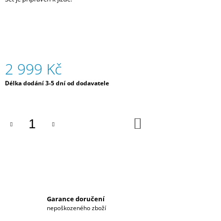
J
E
M
E
DÁMSKÁ
2 999 Kč
PROŠÍVANÁ
VESTA
Měrná
Délka dodání 3-5 dní od dodavatele
S
cena:
KAPUCÍ
HYUNDAI
MOTORSPORT
2023
DO
KOŠÍKU
3
290
Kč
Garance doručení
nepoškozeného zboží