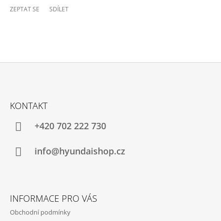
ZEPTAT SE
SDÍLET
Z
Á
KONTAKT
P
A
+420 702 222 730
T
Í
info@hyundaishop.cz
INFORMACE PRO VÁS
Obchodní podmínky