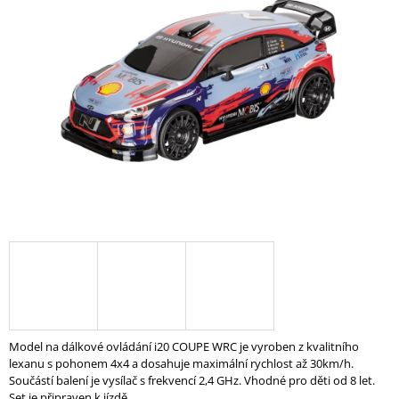
z
A
5
J
hvězdiček.
Í
T
?
HLEDAT
D
O
P
O
R
Model na dálkové ovládání i20 COUPE WRC je vyroben z kvalitního
U
lexanu s pohonem 4x4 a dosahuje maximální rychlost až 30km/h.
Č
Součástí balení je vysílač s frekvencí 2,4 GHz. Vhodné pro děti od 8 let.
U
Set je připraven k jízdě.