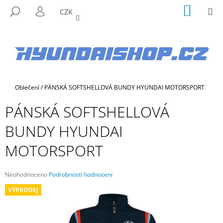
K
Přejít
NÁKUP
M
HLEDAT
CZK
na
KOŠÍK
O
PŘIHLÁŠENÍ
ZPĚT
ZPĚT
obsah
Š
Í
C
K
O
P
Domů
Oblečení
/
PÁNSKÁ SOFTSHELLOVÁ BUNDY HYUNDAI MOTORSPORT
O
T
PÁNSKÁ SOFTSHELLOVÁ
Ř
BUNDY HYUNDAI
E
B
MOTORSPORT
U
J
Průměrné
Neohodnoceno
Podrobnosti hodnocení
E
hodnocení
VÝPRODEJ
produktu
T
je
E
0,0
N
z