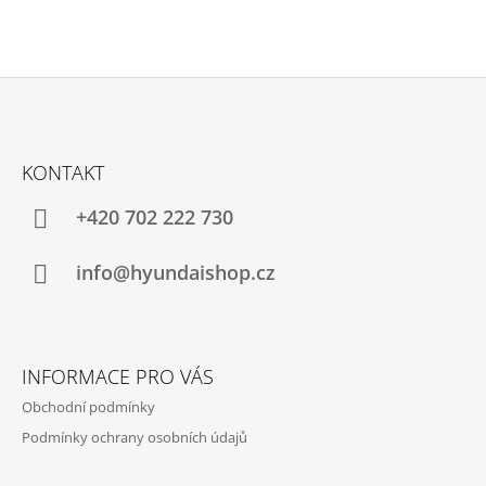
Z
Á
KONTAKT
P
A
+420 702 222 730
T
Í
info@hyundaishop.cz
INFORMACE PRO VÁS
Obchodní podmínky
Podmínky ochrany osobních údajů