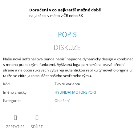
Doručení v co nejkratší možné době
na jakékoliv místo v ČR nebo SK
POPIS
DISKUZE
Naše nová softshellová bunda nabízí nápadně dynamický design v kombinaci
s mnoha praktickými funkcemi. Vyšívaná loga partnerů na pravé přední
straně a na obou rukávech vytvářejí autentickou repliku týmového originálu,
takže se cítíte jako součást našeho sevřeného týmu.
Kód
Zvolte variantu
Jméno značky
:
HYUNDAI MOTORSPORT
Kategorie
:
Oblečení
ZEPTAT SE
SDÍLET