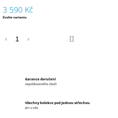
J
3 590 Kč
E
M
Měrná
Zvolte variantu
E
cena:
DÁMSKÁ
PROŠÍVANÁ
DO
VESTA
KOŠÍKU
S
KAPUCÍ
HYUNDAI
MOTORSPORT
2023
3
290
Kč
Garance doručení
nepoškozeného zboží
Všechny kolekce pod jednou střechou
jen u nás