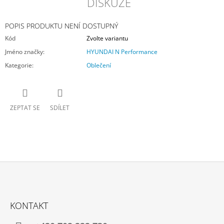
DISKUZE
POPIS PRODUKTU NENÍ DOSTUPNÝ
Kód
Zvolte variantu
Jméno značky
:
HYUNDAI N Performance
Kategorie
:
Oblečení
ZEPTAT SE
SDÍLET
Z
Á
KONTAKT
P