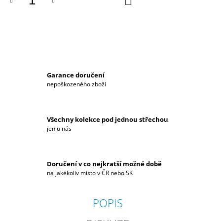
KOŠÍKU
J
E
M
E
DÁMSKÁ
MIKINA
Garance doručení
HYUNDAI
MOTORSPORT
nepoškozeného zboží
2
590
Kč
Všechny kolekce pod jednou střechou
jen u nás
Doručení v co nejkratší možné době
na jakékoliv místo v ČR nebo SK
POPIS