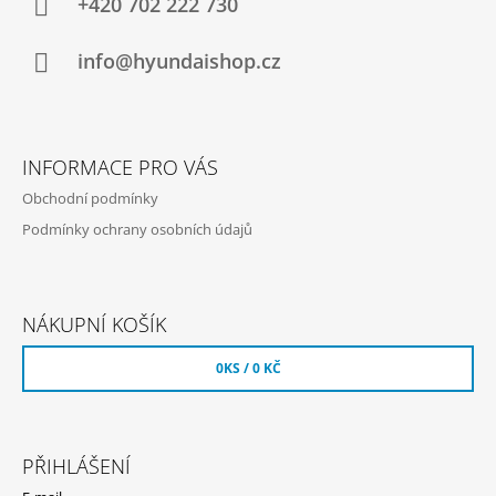
A
+420 702 222 730
T
Í
info@hyundaishop.cz
INFORMACE PRO VÁS
Obchodní podmínky
Podmínky ochrany osobních údajů
NÁKUPNÍ KOŠÍK
0
KS /
0 KČ
PŘIHLÁŠENÍ