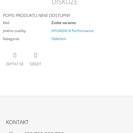
DISKUZE
POPIS PRODUKTU NENÍ DOSTUPNÝ
Kód
Zvolte variantu
Jméno značky
:
HYUNDAI N Performance
Kategorie
:
Oblečení
ZEPTAT SE
SDÍLET
Z
Á
KONTAKT
P