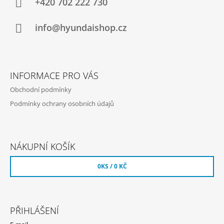
A
+420 702 222 730
T
Í
info@hyundaishop.cz
INFORMACE PRO VÁS
Obchodní podmínky
Podmínky ochrany osobních údajů
NÁKUPNÍ KOŠÍK
0
KS /
0 KČ
PŘIHLÁŠENÍ