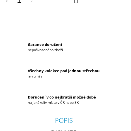
KOŠÍKU
J
E
M
E
BATOH
HYUNDAI
Garance doručení
N
nepoškozeného zboží
1
799
Kč
Všechny kolekce pod jednou střechou
jen u nás
Doručení v co nejkratší možné době
na jakékoliv místo v ČR nebo SK
POPIS