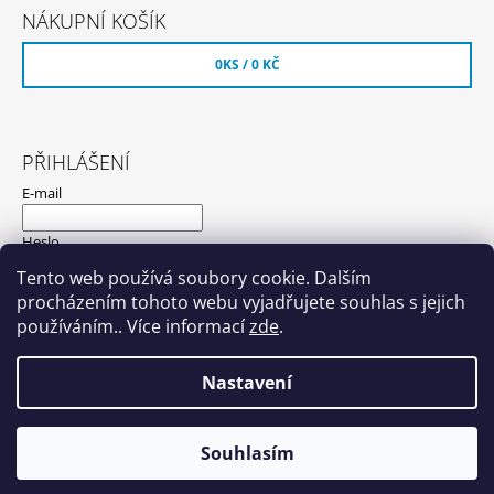
NÁKUPNÍ KOŠÍK
0
KS /
0 KČ
PŘIHLÁŠENÍ
E-mail
Heslo
Tento web používá soubory cookie. Dalším
procházením tohoto webu vyjadřujete souhlas s jejich
PŘIHLÁSIT SE
používáním.. Více informací
zde
.
Nová registrace
Zapomenuté heslo
Nastavení
© 2026 Hyundaishop.cz. Všechna práva
Vytvořil Shoptet
Souhlasím
vyhrazena.