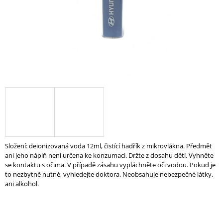
A
J
Í
T
?
HLEDAT
Složení: deionizovaná voda 12ml, čistící hadřík z mikrovlákna. Předmět
D
ani jeho náplň není určena ke konzumaci. Držte z dosahu dětí. Vyhněte
O
se kontaktu s očima. V případě zásahu vypláchněte oči vodou. Pokud je
P
to nezbytně nutné, vyhledejte doktora. Neobsahuje nebezpečné látky,
O
ani alkohol.
R
U
Č
U