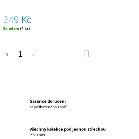
J
E
249 Kč
M
E
Měrná
Skladem
(4 ks)
cena:
PÁNSKÉ
TRIČKO
HYUNDAI
DO
MOTORSPORT
KOŠÍKU
1
059
Kč
Garance doručení
nepoškozeného zboží
Všechny kolekce pod jednou střechou
jen u nás