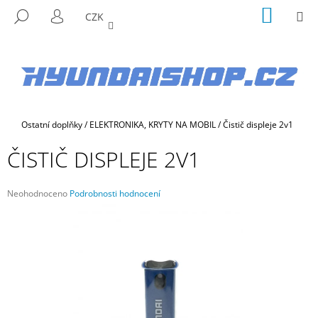
K
Přejít
NÁKUP
M
HLEDAT
CZK
na
KOŠÍK
O
PŘIHLÁŠENÍ
ZPĚT
ZPĚT
obsah
Š
Í
C
K
O
P
Domů
Ostatní doplňky
/
ELEKTRONIKA, KRYTY NA MOBIL
/
Čistič displeje 2v1
O
T
ČISTIČ DISPLEJE 2V1
Ř
E
Průměrné
Neohodnoceno
Podrobnosti hodnocení
B
hodnocení
produktu
U
je
J
0,0
E
z
5
T
hvězdiček.
E
N