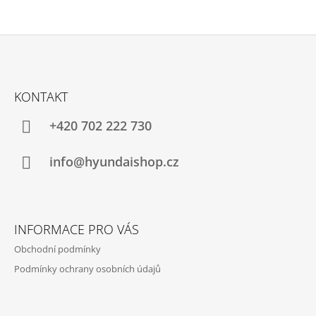
Z
Á
KONTAKT
P
A
+420 702 222 730
T
Í
info@hyundaishop.cz
INFORMACE PRO VÁS
Obchodní podmínky
Podmínky ochrany osobních údajů