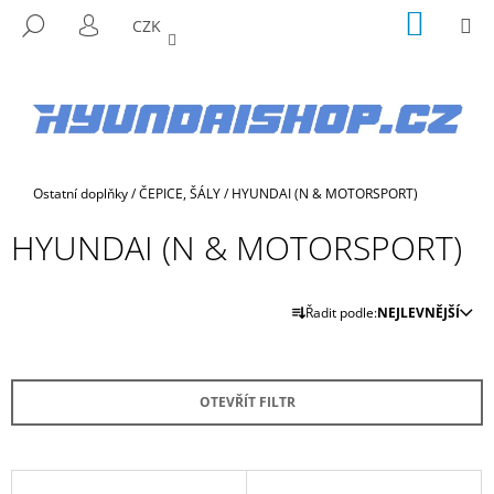
K
Přejít
NÁKUP
M
HLEDAT
CZK
na
KOŠÍK
O
PŘIHLÁŠENÍ
ZPĚT
ZPĚT
obsah
Š
Í
C
K
O
P
Domů
Ostatní doplňky
/
ČEPICE, ŠÁLY
/
HYUNDAI (N & MOTORSPORT)
O
T
HYUNDAI (N & MOTORSPORT)
Ř
E
Ř
B
Řadit podle:
NEJLEVNĚJŠÍ
A
U
Z
J
E
E
OTEVŘÍT FILTR
N
T
Í
E
P
V
N