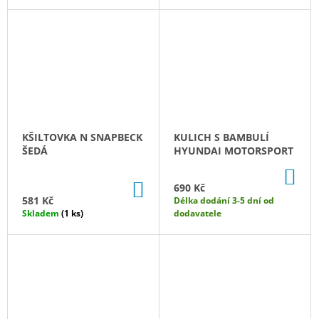
KŠILTOVKA N SNAPBECK
KULICH S BAMBULÍ
ŠEDÁ
HYUNDAI MOTORSPORT
DO
KO
DO
690 Kč
KOŠÍKU
581 Kč
Délka dodání 3-5 dní od
Skladem
(1 ks)
dodavatele