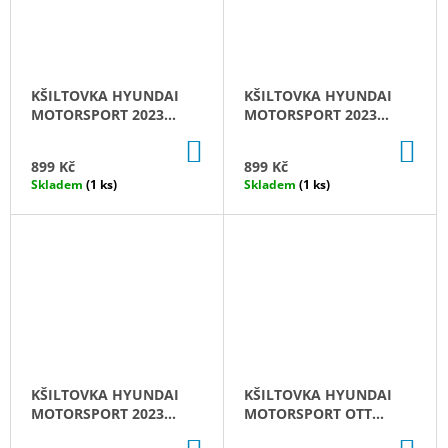
KŠILTOVKA HYUNDAI
KŠILTOVKA HYUNDAI
MOTORSPORT 2023
MOTORSPORT 2023
DANI SORDO
ESAPEKKA LAPPI
DO
DO
KOŠÍKU
KO
899 Kč
899 Kč
Skladem
(1 ks)
Skladem
(1 ks)
KŠILTOVKA HYUNDAI
KŠILTOVKA HYUNDAI
MOTORSPORT 2023
MOTORSPORT OTT
THIERRY NEUVILLE
TÄNAK