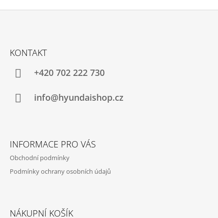
Z
Á
KONTAKT
P
A
+420 702 222 730
T
Í
info@hyundaishop.cz
INFORMACE PRO VÁS
Obchodní podmínky
Podmínky ochrany osobních údajů
NÁKUPNÍ KOŠÍK