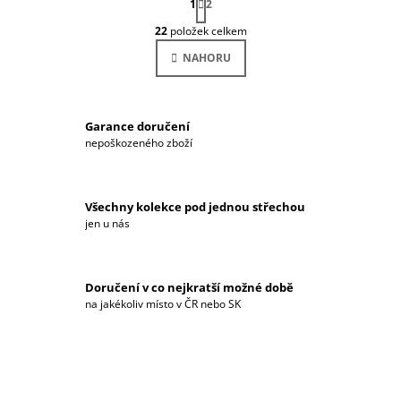
1
T
2
O
R
22
položek celkem
Á
V
N
L
NAHORU
K
Á
O
D
V
Á
A
N
C
Í
Garance doručení
Í
nepoškozeného zboží
P
R
V
K
Všechny kolekce pod jednou střechou
Y
jen u nás
V
Ý
P
Doručení v co nejkratší možné době
I
na jakékoliv místo v ČR nebo SK
S
U