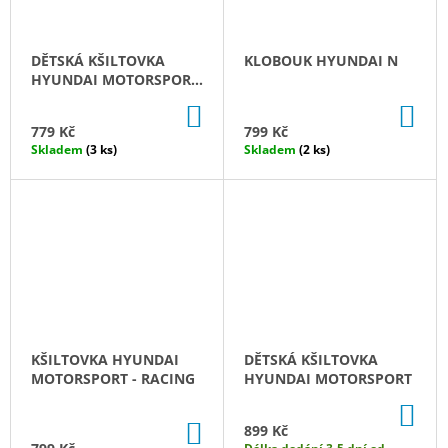
DĚTSKÁ KŠILTOVKA
KLOBOUK HYUNDAI N
HYUNDAI MOTORSPORT
2023
DO
DO
KOŠÍKU
KO
779 Kč
799 Kč
Skladem
(3 ks)
Skladem
(2 ks)
KŠILTOVKA HYUNDAI
DĚTSKÁ KŠILTOVKA
MOTORSPORT - RACING
HYUNDAI MOTORSPORT
DO
KO
DO
899 Kč
KOŠÍKU