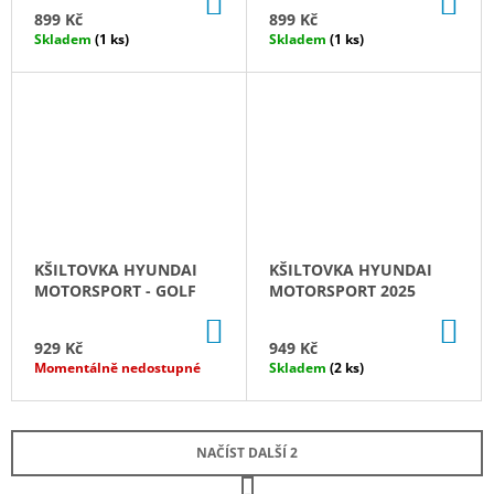
DO
DO
KOŠÍKU
KO
899 Kč
899 Kč
Skladem
(1 ks)
Skladem
(1 ks)
KŠILTOVKA HYUNDAI
KŠILTOVKA HYUNDAI
MOTORSPORT - GOLF
MOTORSPORT 2025
DO
DO
KOŠÍKU
KO
929 Kč
949 Kč
Momentálně nedostupné
Skladem
(2 ks)
NAČÍST DALŠÍ 2
S