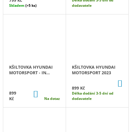
799 Kč
Délka dodání 3-5 dní od
Skladem
(>5 ks)
dodavatele
KŠILTOVKA HYUNDAI
KŠILTOVKA HYUNDAI
MOTORSPORT - IN
MOTORSPORT 2023
MEMORIAM CRAIG
DO
BREEN
KO
899 Kč
DO
899
Délka dodání 3-5 dní od
KOŠÍKU
Kč
Na dotaz
dodavatele