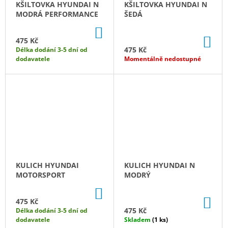
KŠILTOVKA HYUNDAI N
KŠILTOVKA HYUNDAI N
J
MODRÁ PERFORMANCE
ŠEDÁ
E
M
DO
KOŠÍKU
E
DO
475 Kč
KO
475 Kč
Délka dodání 3-5 dní od
dodavatele
Momentálně nedostupné
PÁNSKÉ
SOFTSHELLOVÁ
BUNDA
2026
HYUNDAI
MOTORSPORT
3
790
Kč
KULICH HYUNDAI
KULICH HYUNDAI N
MOTORSPORT
MODRÝ
DO
KOŠÍKU
DO
475 Kč
KO
475 Kč
Délka dodání 3-5 dní od
dodavatele
Skladem
(1 ks)