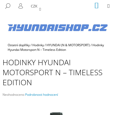
K
Přejít
NÁKUP
M
HLEDAT
CZK
na
KOŠÍK
O
PŘIHLÁŠENÍ
ZPĚT
ZPĚT
obsah
Š
Í
C
K
O
P
Domů
Ostatní doplňky
/
Hodinky
/
HYUNDAI (N & MOTORSPORT)
/
Hodinky
O
Hyundai Motorsport N – Timeless Edition
T
HODINKY HYUNDAI
Ř
E
MOTORSPORT N – TIMELESS
B
EDITION
U
J
E
Průměrné
Neohodnoceno
Podrobnosti hodnocení
hodnocení
T
produktu
E
je
N
0,0