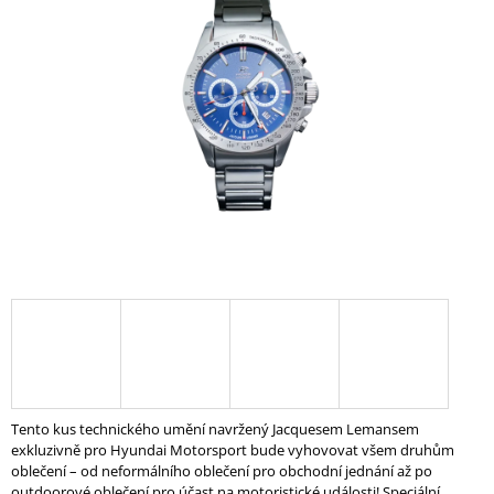
z
A
5
J
hvězdiček.
Í
T
?
HLEDAT
D
O
P
O
R
Tento kus technického umění navržený Jacquesem Lemansem
U
exkluzivně pro Hyundai Motorsport bude vyhovovat všem druhům
Č
oblečení – od neformálního oblečení pro obchodní jednání až po
U
outdoorové oblečení pro účast na motoristické události! Speciální