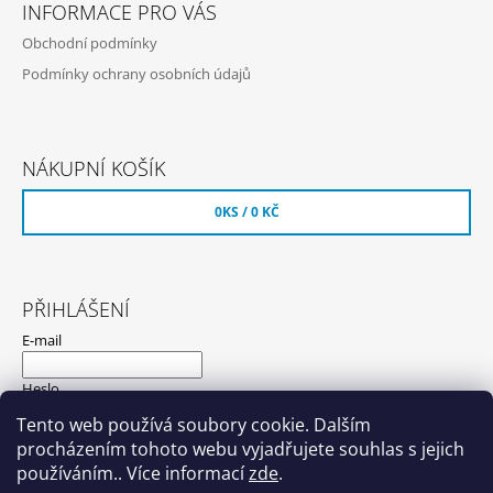
INFORMACE PRO VÁS
Obchodní podmínky
Podmínky ochrany osobních údajů
NÁKUPNÍ KOŠÍK
0
KS /
0 KČ
PŘIHLÁŠENÍ
E-mail
Heslo
Tento web používá soubory cookie. Dalším
procházením tohoto webu vyjadřujete souhlas s jejich
PŘIHLÁSIT SE
používáním.. Více informací
zde
.
Nová registrace
Zapomenuté heslo