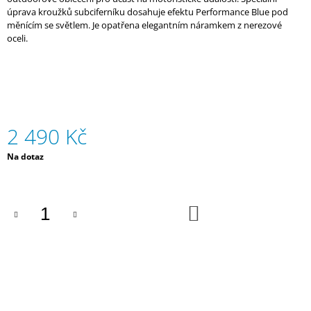
J
úprava kroužků subciferníku dosahuje efektu Performance Blue pod
E
měnícím se světlem. Je opatřena elegantním náramkem z nerezové
M
oceli.
E
PÁNSKÉ
TRIČKO
HYUNDAI
MOTORSPORT
2 490 Kč
1
059
Měrná
Na dotaz
Kč
cena:
DO
KOŠÍKU