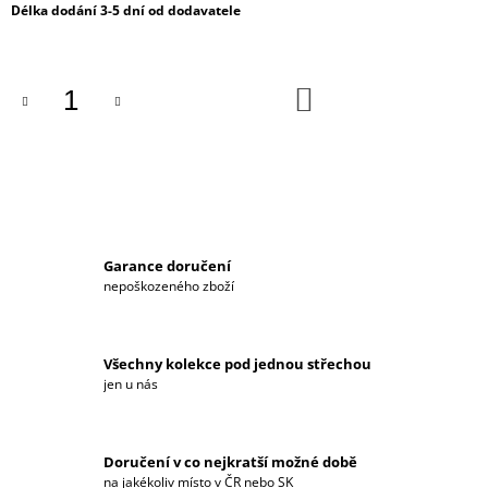
Měrná
Délka dodání 3-5 dní od dodavatele
J
cena:
E
M
E
DO
KOŠÍKU
PÁNSKÉ
SOFTSHELLOVÁ
BUNDA
2026
HYUNDAI
MOTORSPORT
3
Garance doručení
790
nepoškozeného zboží
Kč
Všechny kolekce pod jednou střechou
jen u nás
Doručení v co nejkratší možné době
na jakékoliv místo v ČR nebo SK