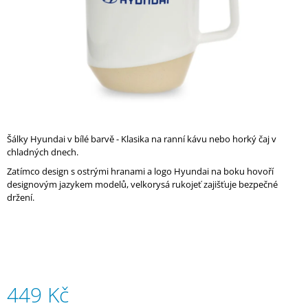
A
J
Í
T
?
Šálky Hyundai v bílé barvě - Klasika na ranní kávu nebo horký čaj v
chladných dnech.
HLEDAT
Zatímco design s ostrými hranami a logo Hyundai na boku hovoří
designovým jazykem modelů, velkorysá rukojeť zajišťuje bezpečné
držení.
D
O
P
O
R
U
449 Kč
Č
U