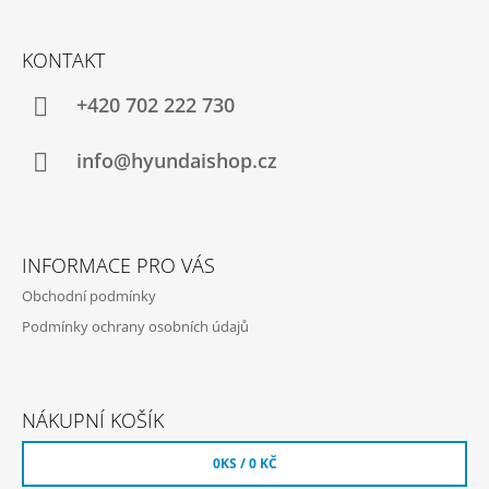
Z
Á
KONTAKT
P
A
+420 702 222 730
T
Í
info@hyundaishop.cz
INFORMACE PRO VÁS
Obchodní podmínky
Podmínky ochrany osobních údajů
NÁKUPNÍ KOŠÍK
0
KS /
0 KČ