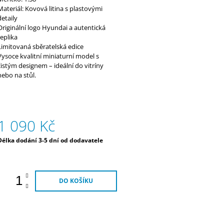
Materiál: Kovová litina s plastovými
detaily
Originální logo Hyundai a autentická
replika
Limitovaná sběratelská edice
Vysoce kvalitní miniaturní model s
čistým designem – ideální do vitríny
nebo na stůl.
1 090 Kč
Měrná
Délka dodání 3-5 dní od dodavatele
ena:
DO KOŠÍKU