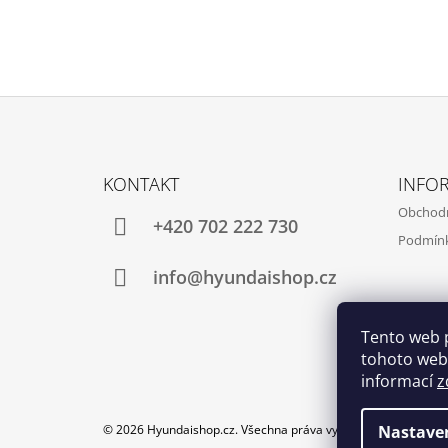
Z
Á
KONTAKT
INFO
P
Obchod
A
+420 702 222 730
Podmínk
T
Í
info@hyundaishop.cz
Tento web 
tohoto webu
informací
z
Nastave
© 2026 Hyundaishop.cz. Všechna práva vyhrazena.