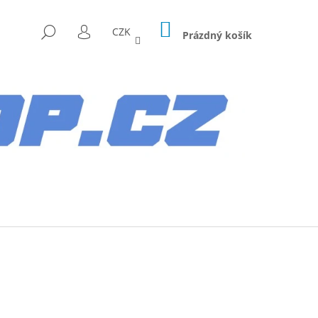
NÁKUPNÍ
HLEDAT
CZK
KOŠÍK
Prázdný košík
PŘIHLÁŠENÍ
Následující
AG HYUNDAI