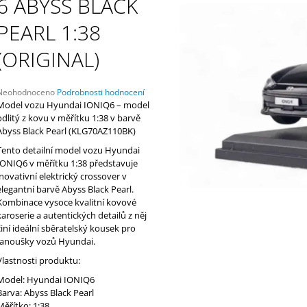
6 ABYSS BLACK
HYUNDAI MOTORSPORT
MOTORSPORT
3 790 Kč
1 690 Kč
PEARL 1:38
(ORIGINAL)
Průměrné
Neohodnoceno
Podrobnosti hodnocení
hodnocení
Model vozu Hyundai IONIQ6 – model
produktu
odlitý z kovu v měřítku 1:38 v barvě
e
Abyss Black Pearl (KLG70AZ110BK)
,0
Tento detailní model vozu Hyundai
IONIQ6 v měřítku 1:38 představuje
5
inovativní elektrický crossover v
vězdiček.
elegantní barvě Abyss Black Pearl.
Kombinace vysoce kvalitní kovové
karoserie a autentických detailů z něj
činí ideální sběratelský kousek pro
fanoušky vozů Hyundai.
Vlastnosti produktu:
Model: Hyundai IONIQ6
Barva: Abyss Black Pearl
Měřítko: 1:38