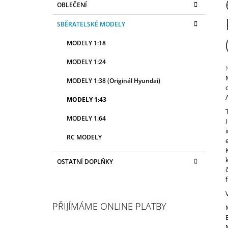
OBLEČENÍ
2 990 Kč
T
A
kategorie
T
R
SBĚRATELSKÉ MODELY
E
A
G
MODELY 1:18
N
O
R
N
MODELY 1:24
I
Í
E
MODELY 1:38 (Originál Hyundai)
P
j
A
MODELY 1:43
0
N
z
MODELY 1:64
E
h
RC MODELY
L
OSTATNÍ DOPLŇKY
PŘIJÍMÁME ONLINE PLATBY