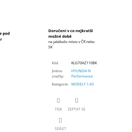
Doručení v co nejkratší
e pod
možné době
u
na jakékoliv místo v ČR nebo
SK
Kód
KLG70AZ110BK
Jméno
HYUNDAI N
značky
:
Performance
Kategorie
:
MODELY 1:43
TISK
ZEPTAT SE
SDÍLET