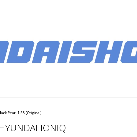
CO POTŘEBUJETE NAJÍT?
HLEDAT
DOPORUČUJEME
ack Pearl 1:38 (Original)
HYUNDAI IONIQ
PÁNSKÉ SOFTSHELLOVÁ BUNDA 2026
BATOH MULTIB