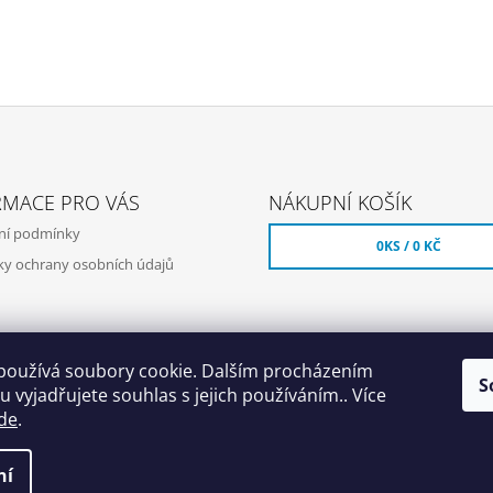
RMACE PRO VÁS
NÁKUPNÍ KOŠÍK
ní podmínky
0
KS /
0 KČ
y ochrany osobních údajů
používá soubory cookie. Dalším procházením
S
 vyjadřujete souhlas s jejich používáním.. Více
de
.
ní