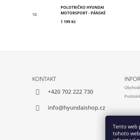
POLOTRIČKO HYUNDAI
MOTORSPORT - PÁNSKÉ
1 199 Kč
Z
Á
KONTAKT
INFO
P
Obchod
A
+420 702 222 730
Podmínk
T
Í
info@hyundaishop.cz
Tento web 
tohoto webu