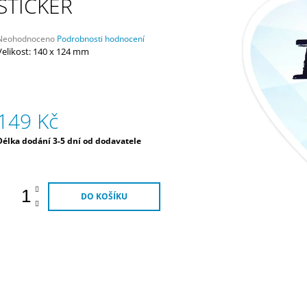
STICKER
HYUNDAI MOTORSPORT
MOTORSPORT
3 790 Kč
1 690 Kč
Průměrné
Neohodnoceno
Podrobnosti hodnocení
hodnocení
Velikost: 140 x 124 mm
produktu
e
,0
5
149 Kč
vězdiček.
Měrná
Délka dodání 3-5 dní od dodavatele
ena:
DO KOŠÍKU