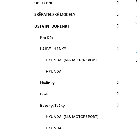
OBLEČENÍ
2 990 Kč
T
A
kategorie
T
R
SBĚRATELSKÉ MODELY
E
A
G
OSTATNÍ DOPLŇKY
N
O
R
j
N
Pro Děti
I
0
Í
z
E
LAHVE, HRNKY
P
h
A
HYUNDAI (N & MOTORSPORT)
N
c
HYUNDAI
E
Hodinky
L
Brýle
Batohy, Tašky
HYUNDAI (N & MOTORSPORT)
HYUNDAI