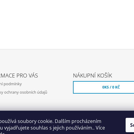
RMACE PRO VÁS
NÁKUPNÍ KOŠÍK
ní podmínky
0
KS /
0 KČ
y ochrany osobních údajů
používá soubory cookie. Dalším procházením
S
 vyjadřujete souhlas s jejich používáním.. Více