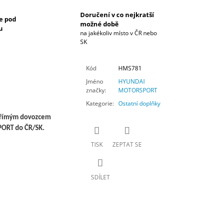
Doručení v co nejkratší
e pod
možné době
u
na jakékoliv místo v ČR nebo
SK
Kód
HMS781
Jméno
HYUNDAI
značky
:
MOTORSPORT
Kategorie
:
Ostatní doplňky
 přímým dovozcem
ORT do ČR/SK.
TISK
ZEPTAT SE
SDÍLET