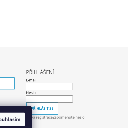
PŘIHLÁŠENÍ
E-mail
Heslo
PŘIHLÁSIT SE
Nová registrace
Zapomenuté heslo
ouhlasím