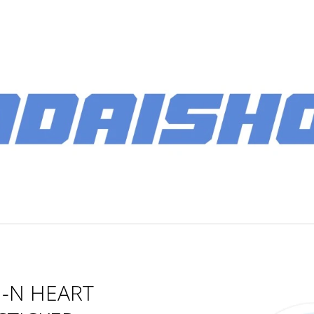
CO POTŘEBUJETE NAJÍT?
HLEDAT
DOPORUČUJEME
I-N HEART
PÁNSKÉ SOFTSHELLOVÁ BUNDA 2026
BATOH MULTIB