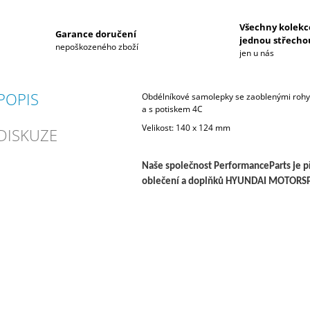
Všechny kolekc
Garance doručení
jednou střecho
nepoškozeného zboží
jen u nás
POPIS
Obdélníkové samolepky se zaoblenými rohy
a s potiskem 4C
Velikost: 140 x 124 mm
DISKUZE
Naše společnost PerformanceParts je
oblečení a doplňků HYUNDAI MOTORSP