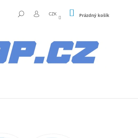
NÁKUPNÍ
HLEDAT
CZK
KOŠÍK
Prázdný košík
PŘIHLÁŠENÍ
Následující
AG HYUNDAI