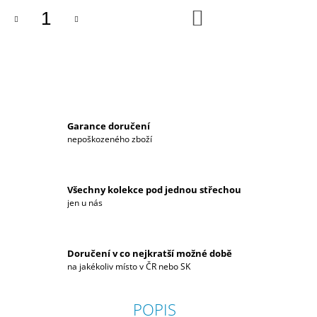
J
DO
KOŠÍKU
E
M
E
BATOH
HYUNDAI
N
Garance doručení
1
799
nepoškozeného zboží
Kč
Všechny kolekce pod jednou střechou
jen u nás
Doručení v co nejkratší možné době
na jakékoliv místo v ČR nebo SK
POPIS