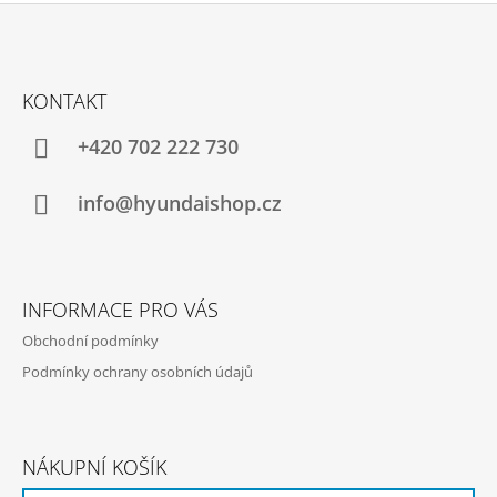
Z
Á
KONTAKT
P
A
+420 702 222 730
T
Í
info@hyundaishop.cz
INFORMACE PRO VÁS
Obchodní podmínky
Podmínky ochrany osobních údajů
NÁKUPNÍ KOŠÍK