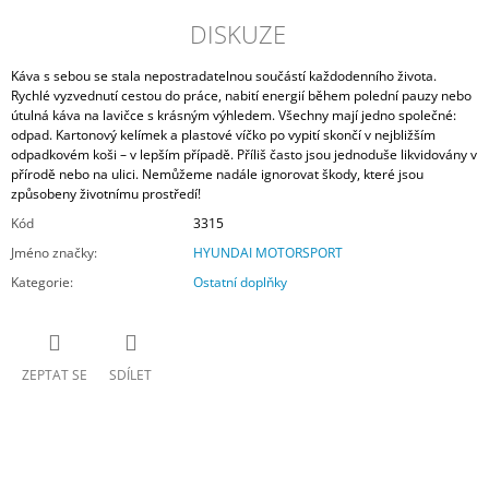
DISKUZE
Káva s sebou se stala nepostradatelnou součástí každodenního života.
Rychlé vyzvednutí cestou do práce, nabití energií během polední pauzy nebo
útulná káva na lavičce s krásným výhledem. Všechny mají jedno společné:
odpad. Kartonový kelímek a plastové víčko po vypití skončí v nejbližším
odpadkovém koši – v lepším případě. Příliš často jsou jednoduše likvidovány v
přírodě nebo na ulici. Nemůžeme nadále ignorovat škody, které jsou
způsobeny životnímu prostředí!
Kód
3315
Jméno značky
:
HYUNDAI MOTORSPORT
Kategorie
:
Ostatní doplňky
ZEPTAT SE
SDÍLET