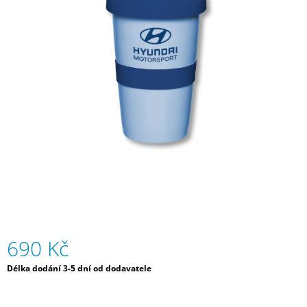
z
A
5
J
hvězdiček.
Í
T
?
HLEDAT
D
O
P
690 Kč
O
R
Měrná
Délka dodání 3-5 dní od dodavatele
U
cena:
Č
U