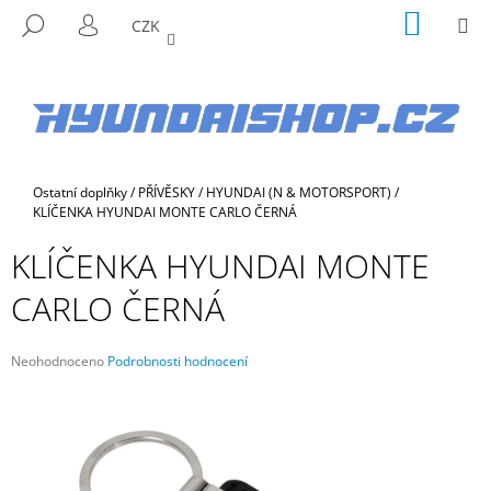
K
Přejít
NÁKUP
M
HLEDAT
CZK
na
KOŠÍK
O
PŘIHLÁŠENÍ
ZPĚT
ZPĚT
obsah
Š
Í
C
K
O
P
Domů
Ostatní doplňky
/
PŘÍVĚSKY
/
HYUNDAI (N & MOTORSPORT)
/
O
KLÍČENKA HYUNDAI MONTE CARLO ČERNÁ
T
KLÍČENKA HYUNDAI MONTE
Ř
E
CARLO ČERNÁ
B
U
Průměrné
Neohodnoceno
Podrobnosti hodnocení
J
hodnocení
E
produktu
je
T
0,0
E
z
5
N