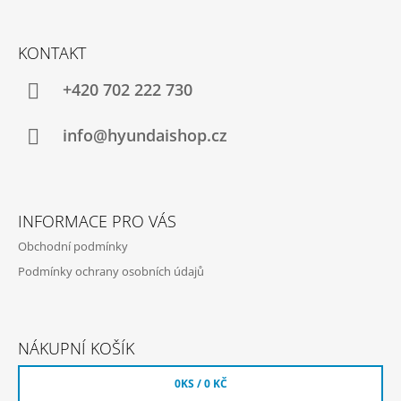
Z
Á
KONTAKT
P
A
+420 702 222 730
T
Í
info@hyundaishop.cz
INFORMACE PRO VÁS
Obchodní podmínky
Podmínky ochrany osobních údajů
NÁKUPNÍ KOŠÍK
0
KS /
0 KČ