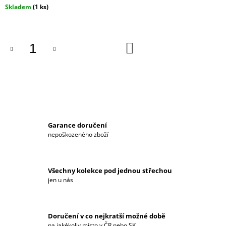
Měrná
Skladem
(1 ks)
J
cena:
E
M
E
DO
KOŠÍKU
BATOH
MULTIBAG
HYUNDAI
MOTORSPORT
1
690
Kč
Garance doručení
nepoškozeného zboží
Všechny kolekce pod jednou střechou
jen u nás
Doručení v co nejkratší možné době
na jakékoliv místo v ČR nebo SK