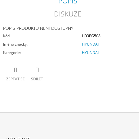
POPIS
DISKUZE
POPIS PRODUKTU NENÍ DOSTUPNÝ
Kód
H03PG508
Jméno značky
:
HYUNDAI
Kategorie
:
HYUNDAI
ZEPTAT SE
SDÍLET
Z
Á