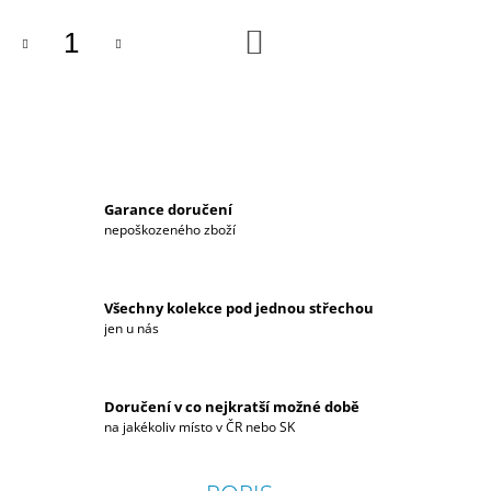
J
DO
E
KOŠÍKU
M
E
DÁMSKÁ
PROŠÍVANÁ
VESTA
S
KAPUCÍ
Garance doručení
HYUNDAI
nepoškozeného zboží
MOTORSPORT
2023
3
290
Všechny kolekce pod jednou střechou
Kč
jen u nás
Doručení v co nejkratší možné době
na jakékoliv místo v ČR nebo SK