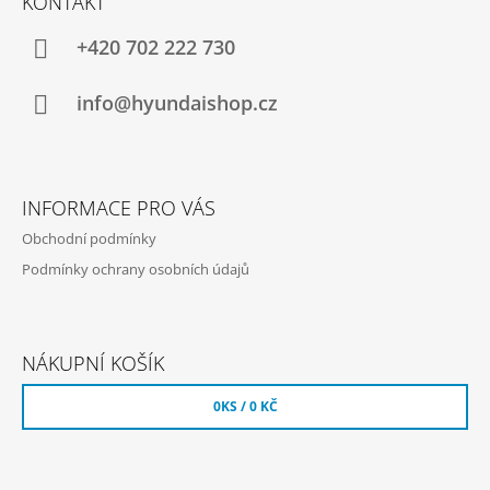
KONTAKT
P
A
+420 702 222 730
T
Í
info@hyundaishop.cz
INFORMACE PRO VÁS
Obchodní podmínky
Podmínky ochrany osobních údajů
NÁKUPNÍ KOŠÍK
0
KS /
0 KČ