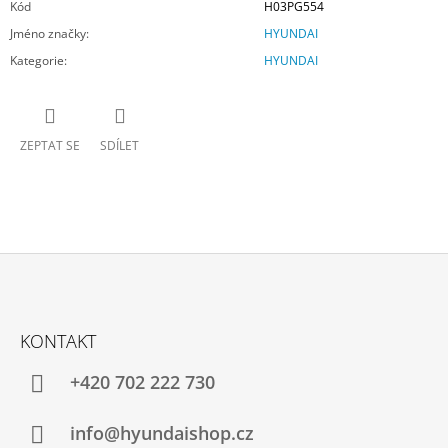
Kód
H03PG554
Jméno značky
:
HYUNDAI
Kategorie
:
HYUNDAI
ZEPTAT SE
SDÍLET
Z
Á
KONTAKT
P
A
+420 702 222 730
T
Í
info@hyundaishop.cz