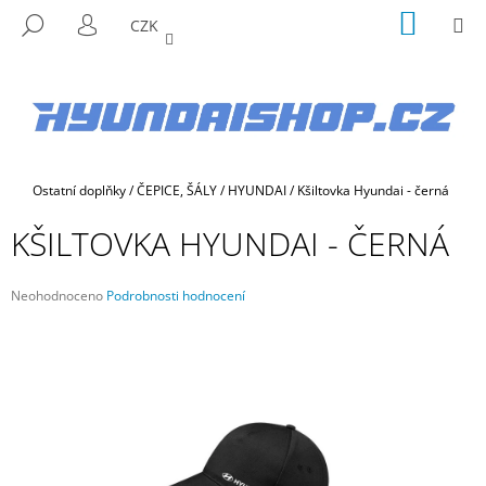
K
Přejít
NÁKUP
M
HLEDAT
CZK
na
KOŠÍK
O
PŘIHLÁŠENÍ
ZPĚT
ZPĚT
obsah
Š
Í
C
K
O
P
Domů
Ostatní doplňky
/
ČEPICE, ŠÁLY
/
HYUNDAI
/
Kšiltovka Hyundai - černá
O
T
KŠILTOVKA HYUNDAI - ČERNÁ
Ř
E
Průměrné
Neohodnoceno
Podrobnosti hodnocení
B
hodnocení
produktu
U
je
J
0,0
E
z
5
T
hvězdiček.
E
N