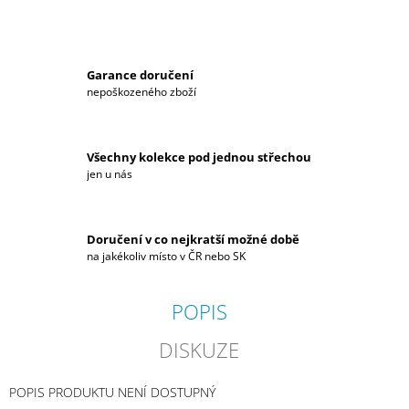
J
E
M
E
Garance doručení
nepoškozeného zboží
PÁNSKÉ
TRIČKO
HYUNDAI
MOTORSPORT
Všechny kolekce pod jednou střechou
jen u nás
1
059
Kč
Doručení v co nejkratší možné době
na jakékoliv místo v ČR nebo SK
POPIS
DISKUZE
POPIS PRODUKTU NENÍ DOSTUPNÝ