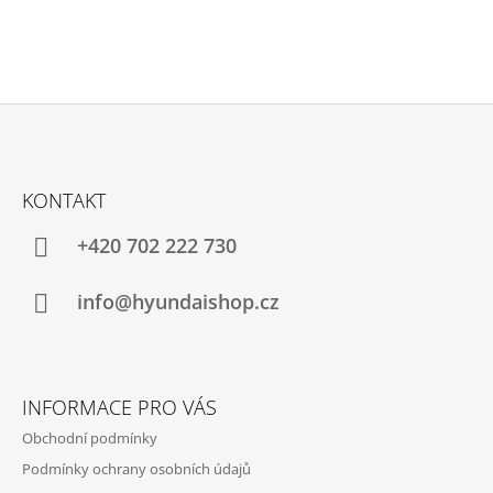
Z
Á
KONTAKT
P
A
+420 702 222 730
T
Í
info@hyundaishop.cz
INFORMACE PRO VÁS
Obchodní podmínky
Podmínky ochrany osobních údajů