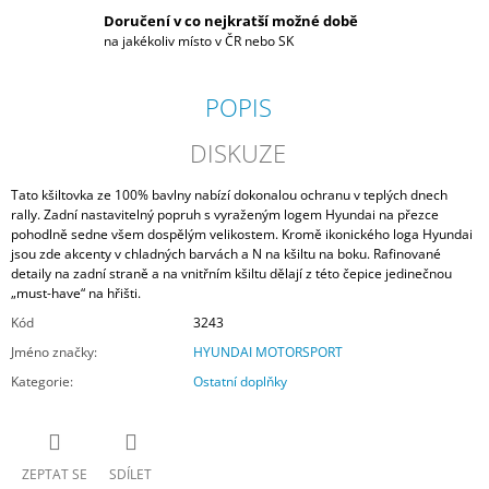
Doručení v co nejkratší možné době
na jakékoliv místo v ČR nebo SK
POPIS
DISKUZE
Tato kšiltovka ze 100% bavlny nabízí dokonalou ochranu v teplých dnech
rally. Zadní nastavitelný popruh s vyraženým logem Hyundai na přezce
pohodlně sedne všem dospělým velikostem. Kromě ikonického loga Hyundai
jsou zde akcenty v chladných barvách a N na kšiltu na boku. Rafinované
detaily na zadní straně a na vnitřním kšiltu dělají z této čepice jedinečnou
„must-have“ na hřišti.
Kód
3243
Jméno značky
:
HYUNDAI MOTORSPORT
Kategorie
:
Ostatní doplňky
ZEPTAT SE
SDÍLET