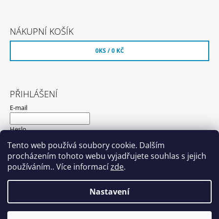
NÁKUPNÍ KOŠÍK
0
KS /
0 KČ
PŘIHLÁŠENÍ
E-mail
Heslo
Tento web používá soubory cookie. Dalším
procházením tohoto webu vyjadřujete souhlas s jejich
PŘIHLÁSIT SE
používáním.. Více informací
zde
.
Nová registrace
Zapomenuté heslo
Nastavení
© 2026 Hyundaishop.cz. Všechna práva
Vytvořil Shoptet