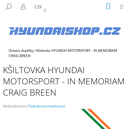
K
Přejít
NÁKUP
M
HLEDAT
CZK
na
KOŠÍK
O
PŘIHLÁŠENÍ
ZPĚT
ZPĚT
obsah
Š
Í
C
K
O
P
Domů
Ostatní doplňky
/
Kšiltovka HYUNDAI MOTORSPORT - IN MEMORIAM
O
CRAIG BREEN
T
KŠILTOVKA HYUNDAI
Ř
E
MOTORSPORT - IN MEMORIAM
B
CRAIG BREEN
U
J
E
Průměrné
Neohodnoceno
Podrobnosti hodnocení
hodnocení
T
produktu
E
je
N
0,0