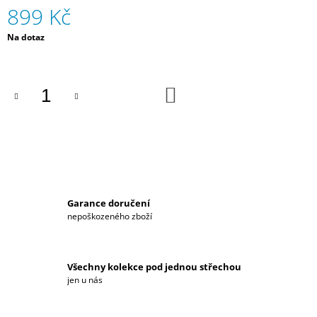
899 Kč
J
E
Měrná
Na dotaz
M
cena:
E
PÁNSKÉ
DO
TRIČKO
KOŠÍKU
HYUNDAI
MOTORSPORT
1
059
Kč
Garance doručení
nepoškozeného zboží
Všechny kolekce pod jednou střechou
jen u nás