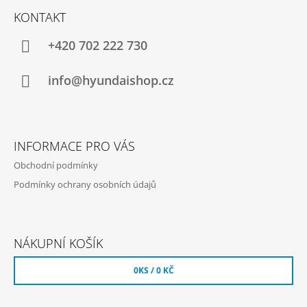
Á
KONTAKT
P
A
+420 702 222 730
T
Í
info@hyundaishop.cz
INFORMACE PRO VÁS
Obchodní podmínky
Podmínky ochrany osobních údajů
NÁKUPNÍ KOŠÍK
0
KS /
0 KČ