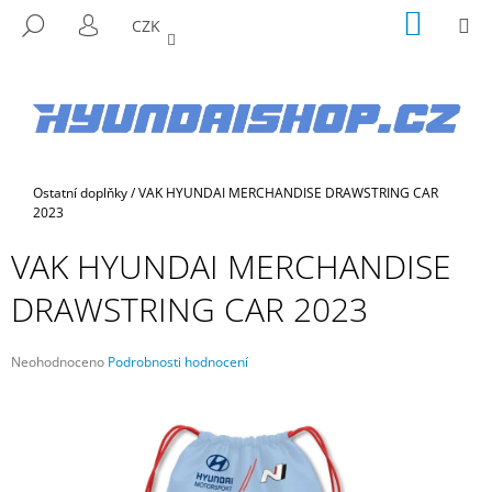
K
Přejít
NÁKUP
M
HLEDAT
CZK
na
KOŠÍK
O
PŘIHLÁŠENÍ
ZPĚT
ZPĚT
obsah
Š
Í
C
K
O
P
Domů
Ostatní doplňky
/
VAK HYUNDAI MERCHANDISE DRAWSTRING CAR
O
2023
T
VAK HYUNDAI MERCHANDISE
Ř
E
DRAWSTRING CAR 2023
B
U
Průměrné
Neohodnoceno
Podrobnosti hodnocení
J
hodnocení
E
produktu
je
T
0,0
E
z
5
N