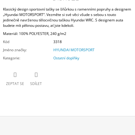
Klasický design sportovní tašky se šňůrkou s ramenními popruhy a designem
„Hyundai MOTORSPORT“. Vezměte si své věci všude s sebou s touto
jedinečně navrženou tělocvičnou taškou Hyundai WRC. S designem auta
budete mít pěknou postavu, ať jste kdekoli.
Materiál: 100% POLYESTER, 240 g/m2
Kód
3318
Jméno značky
:
HYUNDAI MOTORSPORT
Kategorie
:
Ostatní doplňky
ZEPTAT SE
SDÍLET
Z