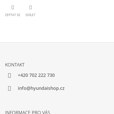
ZEPTAT SE
SDÍLET
Z
Á
KONTAKT
P
A
+420 702 222 730
T
Í
info@hyundaishop.cz
INFORMACE PRO VÁS