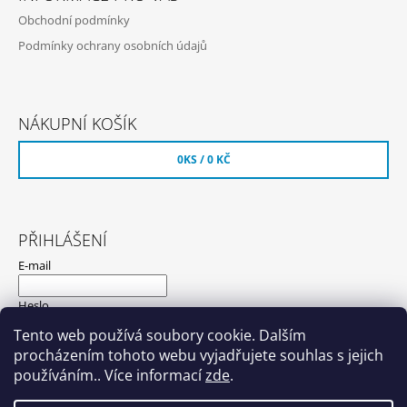
Obchodní podmínky
Podmínky ochrany osobních údajů
NÁKUPNÍ KOŠÍK
0
KS /
0 KČ
PŘIHLÁŠENÍ
E-mail
Heslo
Tento web používá soubory cookie. Dalším
procházením tohoto webu vyjadřujete souhlas s jejich
PŘIHLÁSIT SE
používáním.. Více informací
zde
.
Nová registrace
Zapomenuté heslo