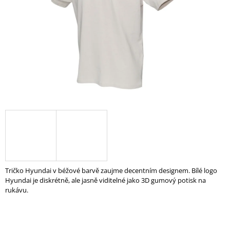
A
J
Í
T
?
HLEDAT
D
O
Tričko Hyundai v béžové barvě zaujme decentním designem. Bílé logo
P
Hyundai je diskrétně, ale jasně viditelné jako 3D gumový potisk na
O
rukávu.
R
U
Č
U