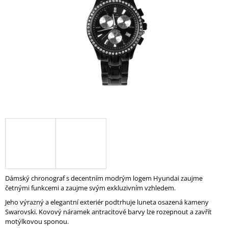
hvězdiček.
A
J
Í
T
?
HLEDAT
D
O
P
Dámský chronograf s decentním modrým logem Hyundai zaujme
O
četnými funkcemi a zaujme svým exkluzivním vzhledem.
R
Jeho výrazný a elegantní exteriér podtrhuje luneta osazená kameny
U
Swarovski. Kovový náramek antracitové barvy lze rozepnout a zavřít
Č
motýlkovou sponou.
U