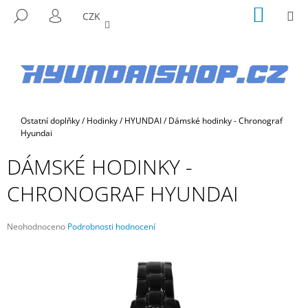
K
Přejít
NÁKUP
M
HLEDAT
CZK
na
KOŠÍK
O
PŘIHLÁŠENÍ
ZPĚT
ZPĚT
obsah
Š
Í
C
K
O
P
Domů
Ostatní doplňky
/
Hodinky
/
HYUNDAI
/
Dámské hodinky - Chronograf
O
Hyundai
T
DÁMSKÉ HODINKY -
Ř
E
CHRONOGRAF HYUNDAI
B
U
Průměrné
Neohodnoceno
Podrobnosti hodnocení
J
hodnocení
E
produktu
je
T
0,0
E
z
5
N