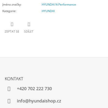
Jméno značky
:
HYUNDAI N Performance
Kategorie
:
HYUNDAI
ZEPTAT SE
SDÍLET
Z
Á
KONTAKT
P
A
+420 702 222 730
T
Í
info@hyundaishop.cz