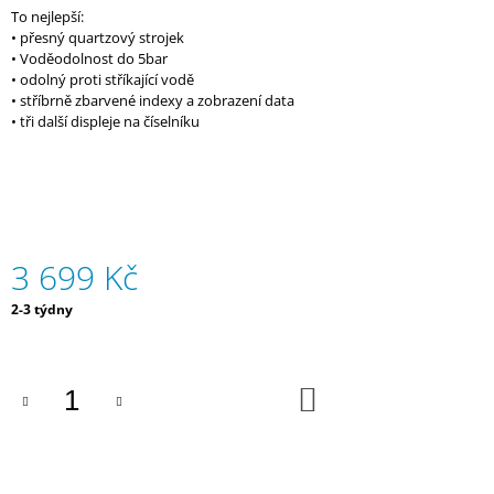
To nejlepší:
J
• přesný quartzový strojek
E
• Voděodolnost do 5bar
M
• odolný proti stříkající vodě
E
• stříbrně zbarvené indexy a zobrazení data
• tři další displeje na číselníku
DÁMSKÁ
MIKINA
HYUNDAI
MOTORSPORT
2
590
Kč
3 699 Kč
Měrná
2-3 týdny
cena:
DO
KOŠÍKU