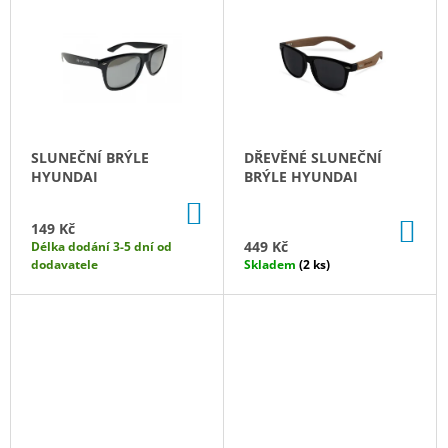
R
Ý
A
O
P
J
D
I
Í
U
S
T
K
P
?
T
R
SLUNEČNÍ BRÝLE
DŘEVĚNÉ SLUNEČNÍ
Ů
O
HYUNDAI
BRÝLE HYUNDAI
D
DO
U
KOŠÍKU
DO
149 Kč
HLEDAT
KO
K
449 Kč
Délka dodání 3-5 dní od
dodavatele
Skladem
(2 ks)
T
Ů
D
O
P
O
R
U
Č
U