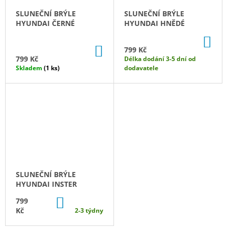
J
SLUNEČNÍ BRÝLE
SLUNEČNÍ BRÝLE
E
HYUNDAI ČERNÉ
HYUNDAI HNĚDÉ
M
E
DO
KO
DO
799 Kč
KOŠÍKU
799 Kč
Délka dodání 3-5 dní od
PÁNSKÉ
Skladem
(1 ks)
dodavatele
TRIČKO
HYUNDAI
MOTORSPORT
1
059
Kč
SLUNEČNÍ BRÝLE
HYUNDAI INSTER
DO
799
KOŠÍKU
Kč
2-3 týdny