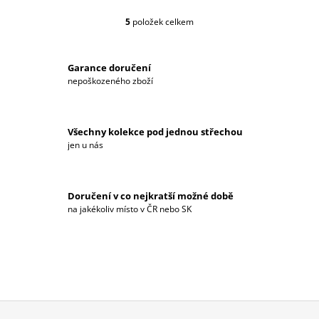
5
položek celkem
O
V
L
Á
Garance doručení
D
nepoškozeného zboží
A
C
Í
Všechny kolekce pod jednou střechou
P
jen u nás
R
V
K
Y
Doručení v co nejkratší možné době
V
na jakékoliv místo v ČR nebo SK
Ý
P
I
S
U