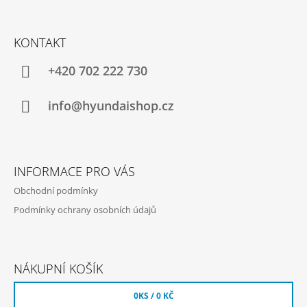
Z
Á
KONTAKT
P
A
+420 702 222 730
T
Í
info@hyundaishop.cz
INFORMACE PRO VÁS
Obchodní podmínky
Podmínky ochrany osobních údajů
NÁKUPNÍ KOŠÍK
0
KS /
0 KČ