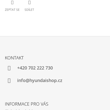
ZEPTAT SE
SDÍLET
Z
Á
KONTAKT
P
A
+420 702 222 730
T
Í
info@hyundaishop.cz
INFORMACE PRO VÁS