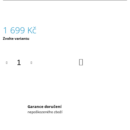
J
E
M
E
1 699 Kč
NÁKUPNÍ
Měrná
Zvolte variantu
TAŠKA
cena:
HYUNDAI
1
899
DO
Kč
KOŠÍKU
Garance doručení
nepoškozeného zboží