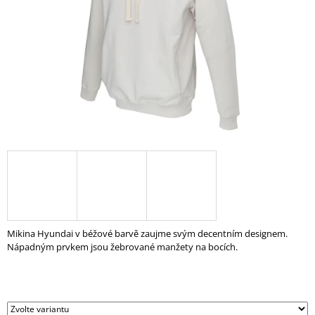
A
J
Í
T
?
HLEDAT
D
O
Mikina Hyundai v béžové barvě zaujme svým decentním designem.
P
Nápadným prvkem jsou žebrované manžety na bocích.
O
R
U
Č
U