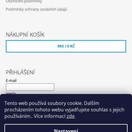
Obchodní podmínky
Podmínky ochrany osobních údajů
NÁKUPNÍ KOŠÍK
0
KS /
0 KČ
PŘIHLÁŠENÍ
E-mail
Heslo
Tento web používá soubory cookie. Dalším
procházením tohoto webu vyjadřujete souhlas s jejich
PŘIHLÁSIT SE
používáním.. Více informací
zde
.
Nová registrace
Zapomenuté heslo
Nastavení