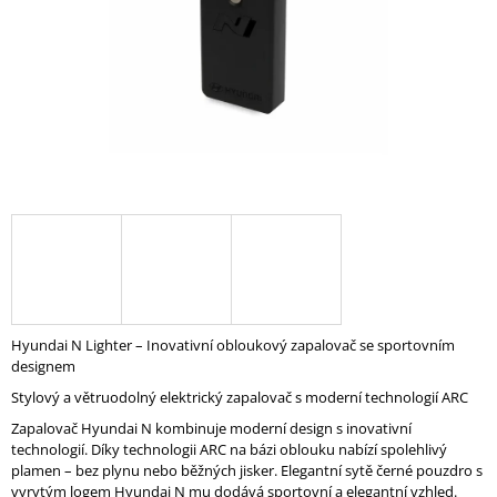
A
J
Í
T
?
HLEDAT
Hyundai N Lighter – Inovativní obloukový zapalovač se sportovním
D
designem
O
P
Stylový a větruodolný elektrický zapalovač s moderní technologií ARC
O
Zapalovač Hyundai N kombinuje moderní design s inovativní
R
technologií. Díky technologii ARC na bázi oblouku nabízí spolehlivý
U
plamen – bez plynu nebo běžných jisker. Elegantní sytě černé pouzdro s
Č
vyrytým logem Hyundai N mu dodává sportovní a elegantní vzhled.
U