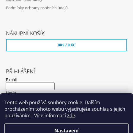
Podmínky ochrany osobních údajů
NÁKUPNÍ KOŠÍK
0
KS /
0 KČ
PŘIHLÁŠENÍ
E-mail
Heslo
Tento web používá soubory cookie. Dalším
procházením tohoto webu vyjadřujete souhlas s jejich
PŘIHLÁSIT SE
používáním.. Více informací
zde
.
Nová registrace
Zapomenuté heslo
Nastavení