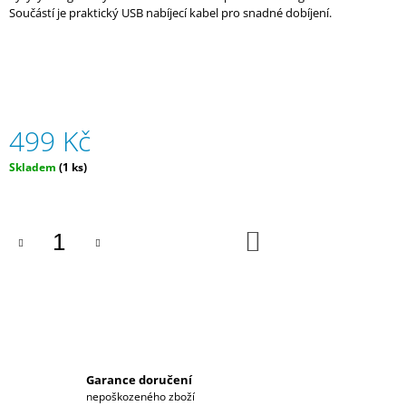
Součástí je praktický USB nabíjecí kabel pro snadné dobíjení.
J
E
M
E
PÁNSKÉ
TRIČKO
499 Kč
HYUNDAI
MOTORSPORT
Měrná
Skladem
(1 ks)
1
cena:
059
Kč
DO
KOŠÍKU
Garance doručení
nepoškozeného zboží