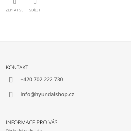
ZEPTAT SE
SDÍLET
Z
Á
KONTAKT
P
A
+420 702 222 730
T
Í
info@hyundaishop.cz
INFORMACE PRO VÁS
Obchodní podmínky