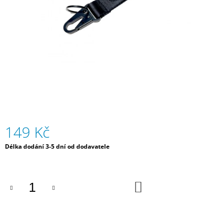
A
J
Í
T
?
HLEDAT
149 Kč
Měrná
Délka dodání 3-5 dní od dodavatele
D
cena:
O
P
O
DO
KOŠÍKU
R
U
Č
U