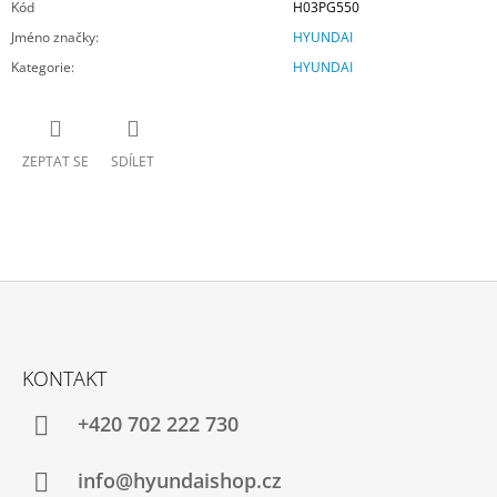
Kód
H03PG550
Jméno značky
:
HYUNDAI
Kategorie
:
HYUNDAI
ZEPTAT SE
SDÍLET
Z
Á
KONTAKT
P
A
+420 702 222 730
T
Í
info@hyundaishop.cz