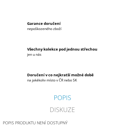
J
E
M
E
Garance doručení
nepoškozeného zboží
PROŠÍVANÁ
BUNDA
MĚKKÁ
HYUNDAI
Všechny kolekce pod jednou střechou
N
jen u nás
2
990
Kč
Doručení v co nejkratší možné době
na jakékoliv místo v ČR nebo SK
POPIS
DISKUZE
POPIS PRODUKTU NENÍ DOSTUPNÝ