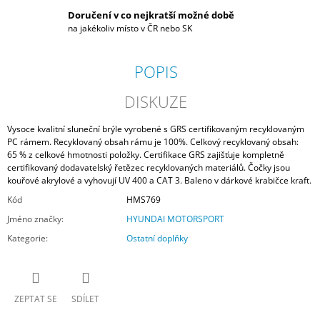
Doručení v co nejkratší možné době
na jakékoliv místo v ČR nebo SK
POPIS
DISKUZE
Vysoce kvalitní sluneční brýle vyrobené s GRS certifikovaným recyklovaným
PC rámem. Recyklovaný obsah rámu je 100%. Celkový recyklovaný obsah:
65 % z celkové hmotnosti položky. Certifikace GRS zajišťuje kompletně
certifikovaný dodavatelský řetězec recyklovaných materiálů. Čočky jsou
kouřové akrylové a vyhovují UV 400 a CAT 3. Baleno v dárkové krabičce kraft.
Kód
HMS769
Jméno značky
:
HYUNDAI MOTORSPORT
Kategorie
:
Ostatní doplňky
ZEPTAT SE
SDÍLET