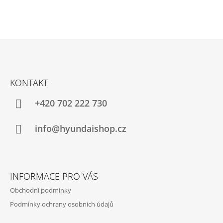
Z
Á
KONTAKT
P
A
+420 702 222 730
T
Í
info@hyundaishop.cz
INFORMACE PRO VÁS
Obchodní podmínky
Podmínky ochrany osobních údajů