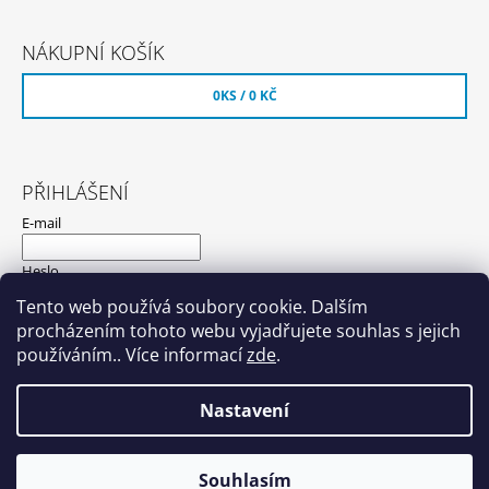
NÁKUPNÍ KOŠÍK
0
KS /
0 KČ
PŘIHLÁŠENÍ
E-mail
Heslo
Tento web používá soubory cookie. Dalším
procházením tohoto webu vyjadřujete souhlas s jejich
PŘIHLÁSIT SE
používáním.. Více informací
zde
.
Nová registrace
Zapomenuté heslo
Nastavení
© 2026 Hyundaishop.cz. Všechna práva
Vytvořil Shoptet
Souhlasím
vyhrazena.