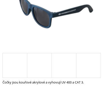
A
J
Í
T
?
HLEDAT
D
O
Čočky jsou kouřové akrylové a vyhovují UV 400 a CAT 3.
P
O
R
U
Č
U