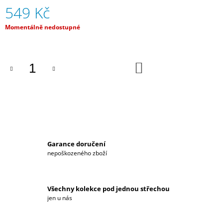
549 Kč
J
E
M
Měrná
Momentálně nedostupné
cena:
E
DÁMSKÁ
DO
PROŠÍVANÁ
KOŠÍKU
VESTA
S
KAPUCÍ
HYUNDAI
MOTORSPORT
2023
3
290
Garance doručení
Kč
nepoškozeného zboží
Všechny kolekce pod jednou střechou
jen u nás