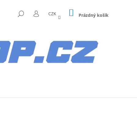
NÁKUPNÍ
HLEDAT
CZK
KOŠÍK
Prázdný košík
PŘIHLÁŠENÍ
Následující
AG HYUNDAI