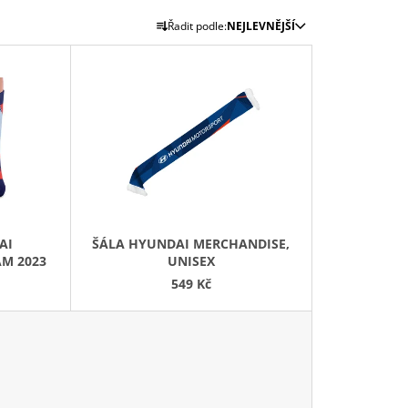
Ř
Řadit podle:
NEJLEVNĚJŠÍ
A
Z
E
N
Í
P
R
O
D
AI
ŠÁLA HYUNDAI MERCHANDISE,
U
M 2023
UNISEX
K
549 Kč
T
Ů