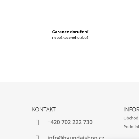
Garance doručení
nepoškozeného zboží
Z
Á
KONTAKT
INFO
P
Obchod
A
+420 702 222 730
Podmínk
T
Í
info@hyundaishop.cz