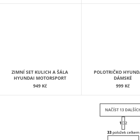
ZIMNÍ SET KULICH A ŠÁLA
POLOTRIČKO HYUNDA
HYUNDAI MOTORSPORT
DÁMSKÉ
949 Kč
999 Kč
NAČÍST 13 DALŠÍC
S
1
T
2
O
R
33
položek celkem
Á
V
N