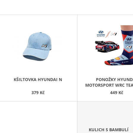
HYUNDAI MOTORSPORT
MOTORSPORT
3 790 Kč
1 690 Kč
V
Ý
P
S
P
R
O
D
KŠILTOVKA HYUNDAI N
PONOŽKY HYUND
MOTORSPORT WRC TEA
U
379 Kč
449 Kč
K
T
Ů
KULICH S BAMBULÍ