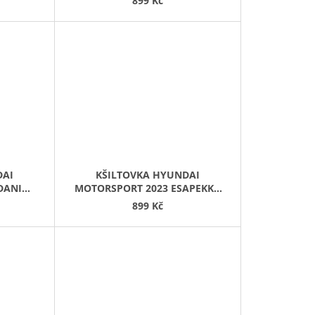
899 Kč
DAI
KŠILTOVKA HYUNDAI
DANI
MOTORSPORT 2023 ESAPEKKA
LAPPI
899 Kč