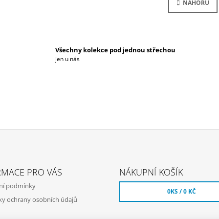
L
NAHORU
K
Á
O
D
V
Á
A
N
C
Í
Í
Všechny kolekce pod jednou střechou
P
jen u nás
R
V
K
Y
V
Ý
P
I
S
U
RMACE PRO VÁS
NÁKUPNÍ KOŠÍK
ní podmínky
0
KS /
0 KČ
y ochrany osobních údajů