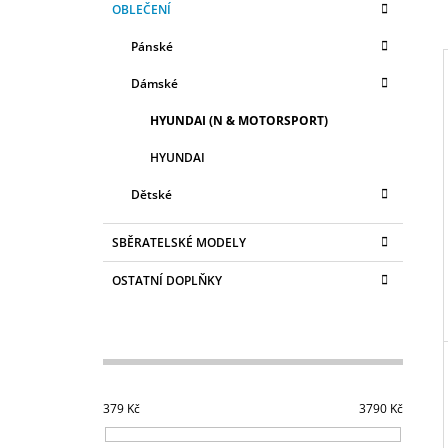
OBLEČENÍ
2 990 Kč
T
A
kategorie
T
R
Pánské
E
A
G
Dámské
N
O
R
N
HYUNDAI (N & MOTORSPORT)
I
I
Í
E
HYUNDAI
P
A
Dětské
N
SBĚRATELSKÉ MODELY
E
L
OSTATNÍ DOPLŇKY
379
Kč
3790
Kč